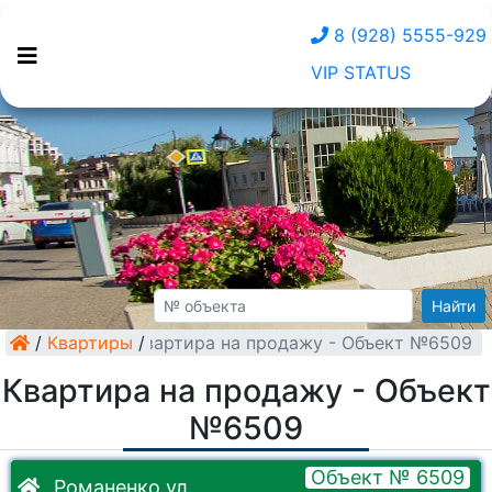
8 (928) 5555-929
VIP STATUS
Найти
/
Квартиры
Квартира на продажу - Объект №6509
/
Квартира на продажу - Объект
№6509
Объект № 6509
Романенко ул.