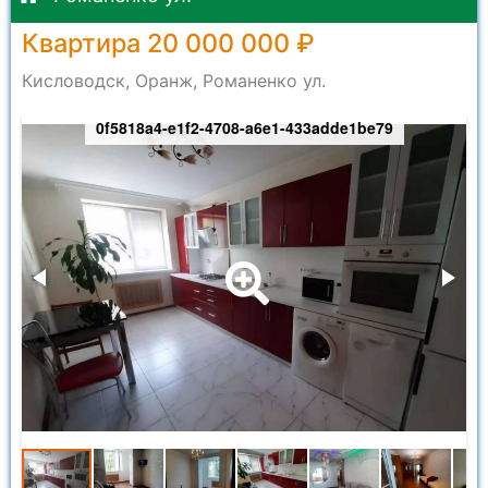
Квартира 20 000 000 ₽
Кисловодск, Оранж, Романенко ул.
0f5818a4-e1f2-4708-a6e1-433adde1be79