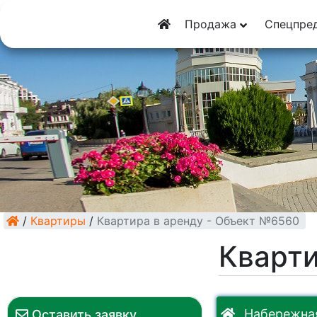
8 (928) 5555-9
Продажа
Спецпре
8 (928) 3054-11
/
Квартиры
/
Квартира в аренду - Объект №6560
Кварти
Набережная
Оставить заявку