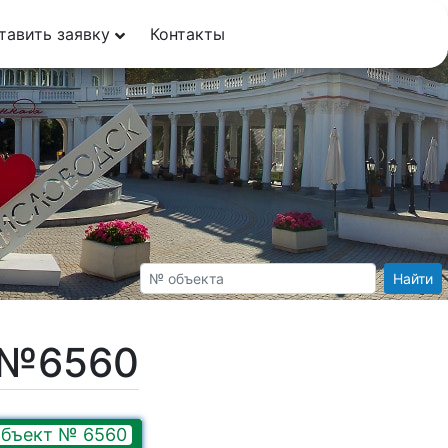
тавить заявку
Контакты
Найти
т №6560
бъект № 6560