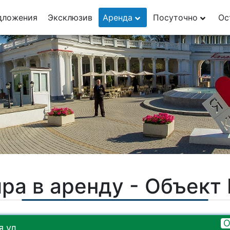
29
дложения
Эксклюзив
Аренда
Посуточно
Ос
1
ра в аренду - Объек
О
 ул.