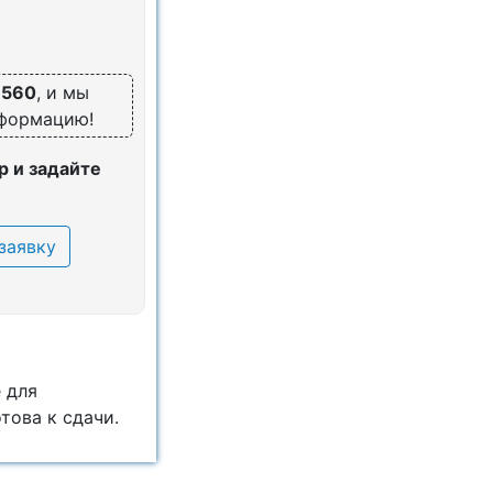
6560
, и мы
нформацию!
 и задайте
заявку
 для
това к сдачи.