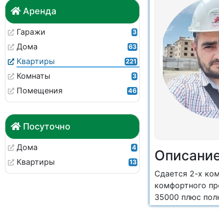
Аренда
Гаражи
3
Дома
63
Квартиры
221
Комнаты
3
Помещения
46
Посуточно
Дома
4
Описани
Квартиры
13
Сдается 2-х ком
комфортного про
35000 плюс пол