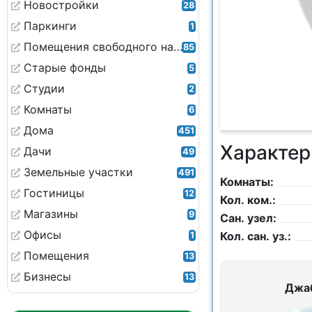
Новостройки
28
Паркинги
1
Помещения свободного назначения
85
Старые фонды
5
Студии
2
Комнаты
6
Дома
451
Характер
Дачи
49
Земельные участки
491
Комнаты:
Гостиницы
12
Кол. ком.:
Магазины
9
Сан. узел:
Офисы
Кол. сан. уз.:
1
Помещения
13
Бизнесы
13
Джа