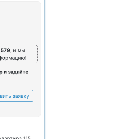
6579
, и мы
нформацию!
 и задайте
вить заявку
квартира 115