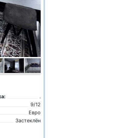
а:
.
9/12
Евро
Застеклён