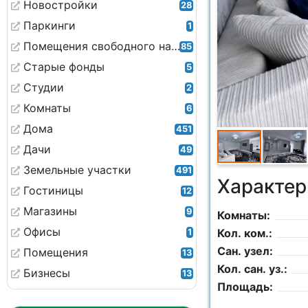
Новостройки
28
Паркинги
1
Помещения свободного назначения
85
Старые фонды
5
Студии
2
Комнаты
6
Дома
451
Дачи
49
Земельные участки
491
Характер
Гостиницы
12
Магазины
9
Комнаты:
Офисы
Кол. ком.:
1
Сан. узел:
Помещения
13
Кол. сан. уз.:
Бизнесы
13
Площадь: