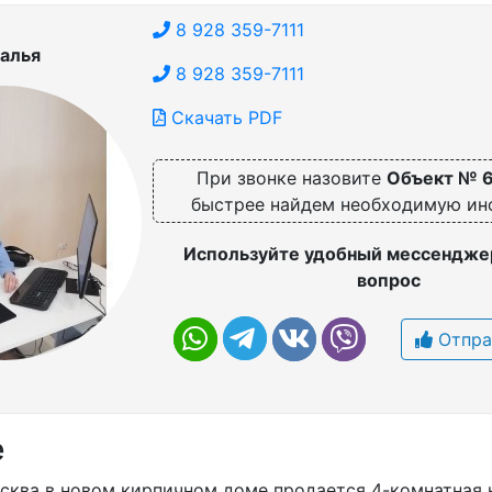
8 928 359-7111
алья
8 928 359-7111
Скачать PDF
При звонке назовите
Объект № 
быстрее найдем необходимую и
Используйте удобный мессенджер
вопрос
Отпра
е
сква в новом кирпичном доме продается 4-комнатная 