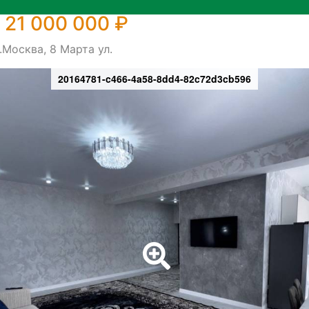
 21 000 000 ₽
.Москва, 8 Марта ул.
20164781-c466-4a58-8dd4-82c72d3cb596