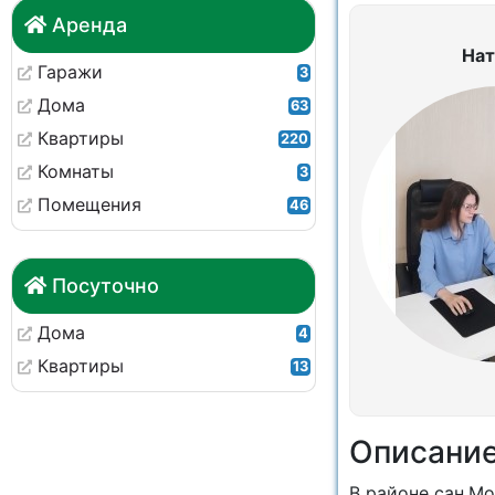
Аренда
Нат
Гаражи
3
Дома
63
Квартиры
220
Комнаты
3
Помещения
46
Посуточно
Дома
4
Квартиры
13
Описани
В районе сан.Мо