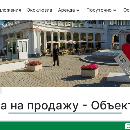
дложения
Эксклюзив
Аренда
Посуточно
Ос
а на продажу - Объе
О