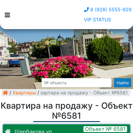
8 (928) 5555-929
VIP STATUS
Найти
/
Квартиры
Квартира на продажу - Объект №6581
/
Квартира на продажу - Объект
№6581
Объект № 6581
Щербакова ул.