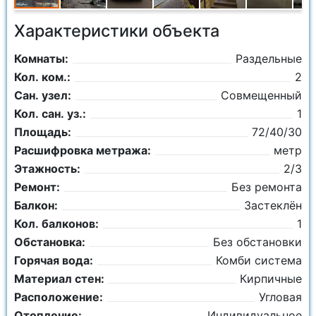
Характеристики объекта
Комнаты:
Раздельные
Кол. ком.:
2
Сан. узел:
Совмещенный
Кол. сан. уз.:
1
Площадь:
72/40/30
Расшифровка метража:
метр
Этажность:
2/3
Ремонт:
Без ремонта
Балкон:
Застеклён
Кол. балконов:
1
Обстановка:
Без обстановки
Горячая вода:
Комби система
Материал стен:
Кирпичные
Расположение:
Угловая
Отопление:
Индивидуальное