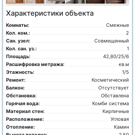
Характеристики объекта
Комнаты:
Смежные
Кол. ком.:
2
Сан. узел:
Совмещенный
Кол. сан. уз.:
1
Площадь:
42,80/25/6
Расшифровка метража:
кв.м
Этажность:
1/5
Ремонт:
Косметический
Балкон:
Отсутствует
Обстановка:
Обставлена
Горячая вода:
Комби система
Материал стен:
Кирпичные
Расположение:
Угловая
Отопление:
Камин
Высота потолка:
2.50