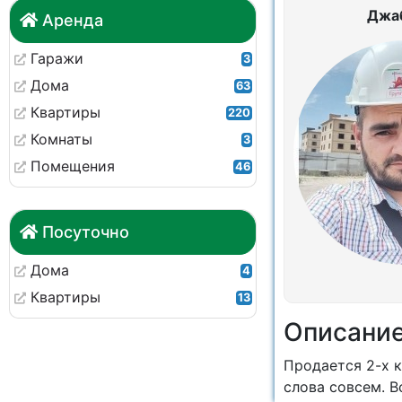
Джа
Аренда
Гаражи
3
Дома
63
Квартиры
220
Комнаты
3
Помещения
46
Посуточно
Дома
4
Квартиры
13
Описани
Продается 2-х к
слова совсем. В