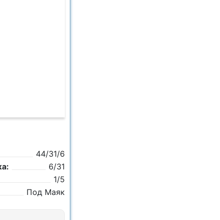
44/31/6
а:
6/31
1/5
Под Маяк