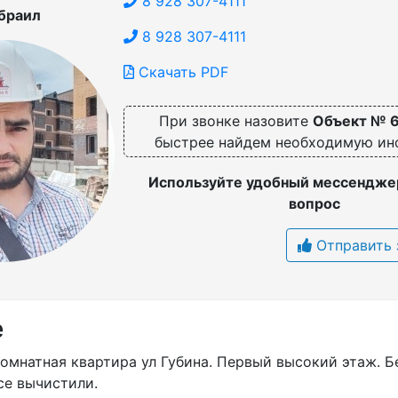
8 928 307-4111
браил
8 928 307-4111
Скачать PDF
При звонке назовите
Объект № 
быстрее найдем необходимую и
Используйте удобный мессенджер
вопрос
Отправить 
е
омнатная квартира ул Губина. Первый высокий этаж. Б
се вычистили.