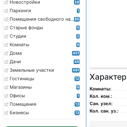
Новостройки
28
Паркинги
1
Помещения свободного назначения
85
Старые фонды
5
Студии
2
Комнаты
6
Дома
451
Дачи
49
Земельные участки
491
Характер
Гостиницы
12
Магазины
9
Комнаты:
Офисы
Кол. ком.:
1
Сан. узел:
Помещения
13
Кол. сан. уз.:
Бизнесы
13