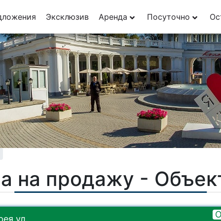
29
дложения
Эксклюзив
Аренда
Посуточно
Ос
1
а на продажу - Объе
О
ея ул.