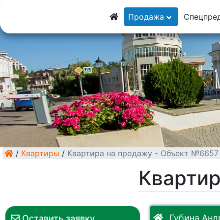
8 (928) 5555-9
Продажа
Спецпре
8 (928) 3054-11
/
Квартиры
/
Квартира на продажу - Объект №6657
Квартир
Губина Андр
Оставить заявку