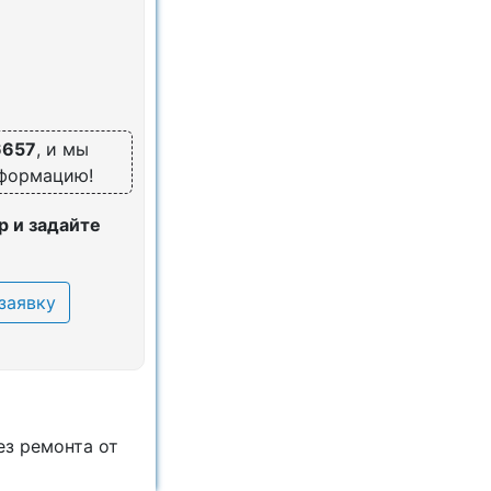
6657
, и мы
нформацию!
 и задайте
заявку
ез ремонта от