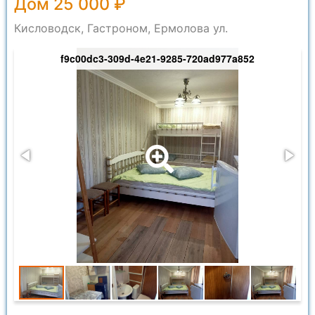
Дом 25 000 ₽
Кисловодск, Гастроном, Ермолова ул.
_2
f9c00dc3-309d-4e21-9285-720ad977a852