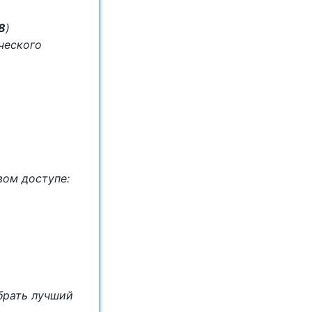
8
)
ческого
овом доступе:
брать лучший