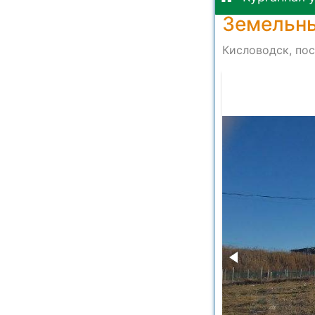
Земельны
Кисловодск, пос
13432