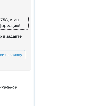
6758
, и мы
нформацию!
 и задайте
вить заявку
икальное