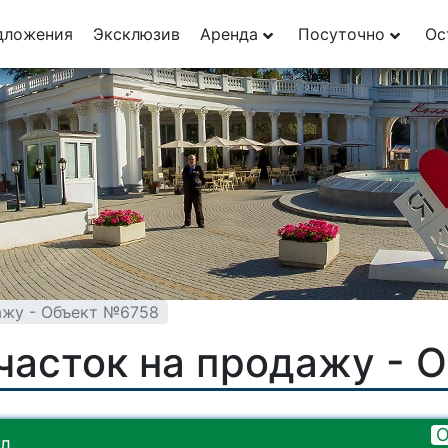
дложения
Эксклюзив
Аренда
Посуточно
Ос
ажу - Объект №6758
часток на продажу - 
О
л.