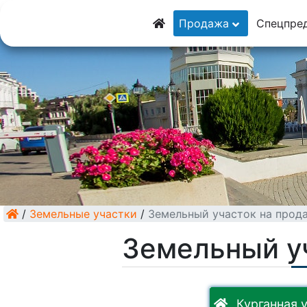
8 (928) 5555-929
Продажа
Спецпре
8 (928) 3054-111
/
Земельные участки
/
Земельный участок на прод
Земельный у
Курганная у