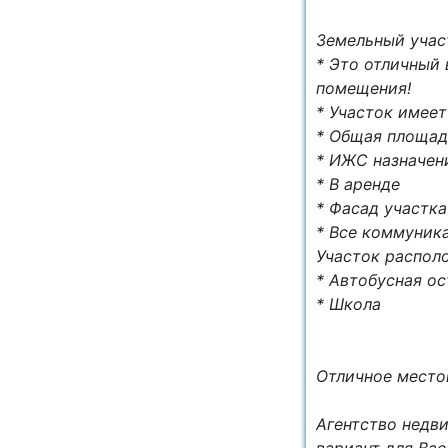
Земельный участ
* Это отличный 
помещения!
* Учаcтoк имеет
* Общая площад
* ИЖС назначен
* В аренде
* Фасад участка
* Все коммуник
Участок располо
* Автобусная ос
* Школа
Отличное место
Агентство недв