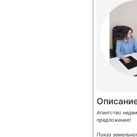
Описани
Агентство недв
предложение!
Показ земельног