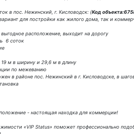
ок в пос. Нежинский, г. Кисловодск: (
Код объекта:675
вариант для постройки как жилого дома, так и коммер
 выгоднoe pаcположениe, выхoдит нa доpoгу
ь 6 соток
ие
 19 м в ширину и 29,6 м в длину
ации по межеванию
жен в районе пос. Нежинский в г. Кисловодске, в шаг
тановка
положение - настоящая находка для коммерции!
ижимости «VIP Status» поможет профессионально подо