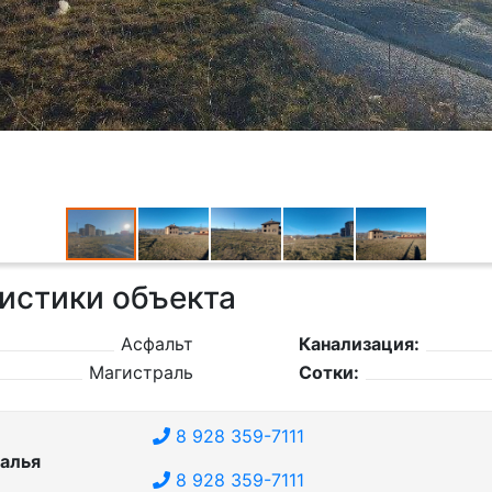
истики объекта
Асфальт
Канализация:
Магистраль
Сотки:
8 928 359-7111
алья
8 928 359-7111