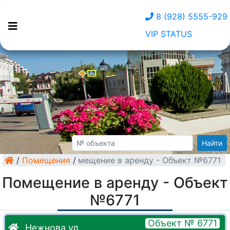
8 (928) 5555-929
VIP STATUS
Найти
/
Помещения
Помещение в аренду - Объект №6771
/
Помещение в аренду - Объект
№6771
Объект № 6771
Нежнова ул.