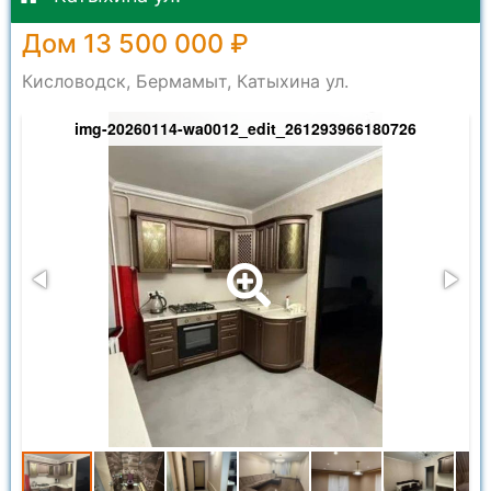
Дом 13 500 000 ₽
Кисловодск, Бермамыт, Катыхина ул.
img-20260114-wa0012_edit_261293966180726