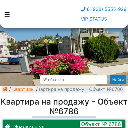
8 (928) 5555-929
VIP STATUS
Найти
/
Квартиры
Квартира на продажу - Объект №6786
/
Квартира на продажу - Объект
№6786
Объект № 6786
Жмакина ул.