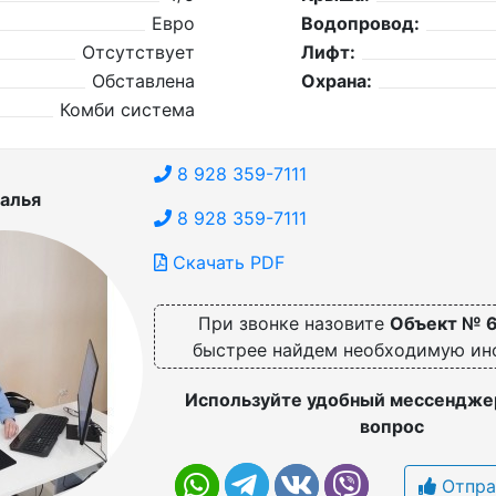
Евро
Водопровод:
Отсутствует
Лифт:
Обставлена
Охрана:
Комби система
8 928 359-7111
алья
8 928 359-7111
Скачать PDF
При звонке назовите
Объект № 
быстрее найдем необходимую и
Используйте удобный мессенджер
вопрос
Отпра