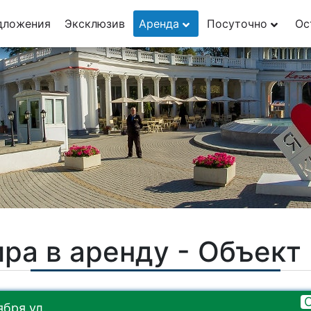
дложения
Эксклюзив
Аренда
Посуточно
Ос
ра в аренду - Объек
бря ул.