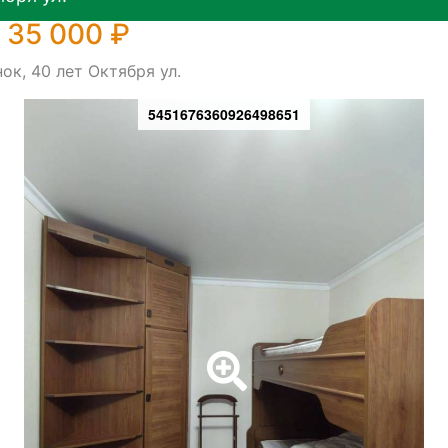
 35 000 ₽
ок, 40 лет Октября ул.
5451676360926498651