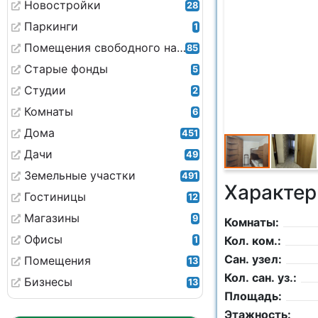
Новостройки
28
Паркинги
1
Помещения свободного назначения
85
Старые фонды
5
Студии
2
Комнаты
6
Дома
451
Дачи
49
Земельные участки
491
Характер
Гостиницы
12
Магазины
9
Комнаты:
Офисы
Кол. ком.:
1
Сан. узел:
Помещения
13
Кол. сан. уз.:
Бизнесы
13
Площадь:
Этажность: