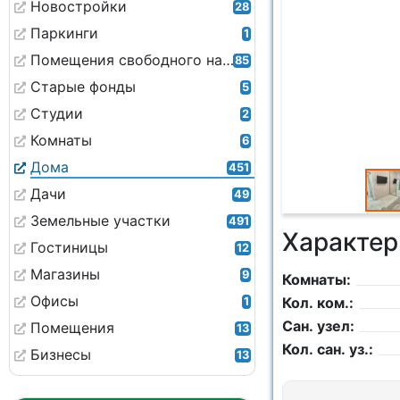
Новостройки
28
Паркинги
1
Помещения свободного назначения
85
Старые фонды
5
Студии
2
Комнаты
6
Дома
451
Дачи
49
Земельные участки
491
Характер
Гостиницы
12
Магазины
9
Комнаты:
Офисы
Кол. ком.:
1
Сан. узел:
Помещения
13
Кол. сан. уз.:
Бизнесы
13