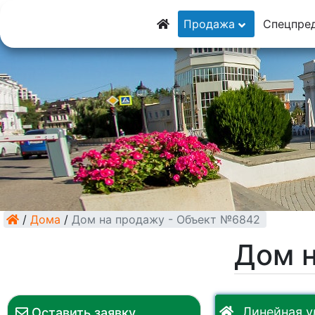
8 (928) 5555-9
Продажа
Спецпре
8 (928) 3054-11
/
Дома
/
Дом на продажу - Объект №6842
Дом 
Линейная у
Оставить заявку