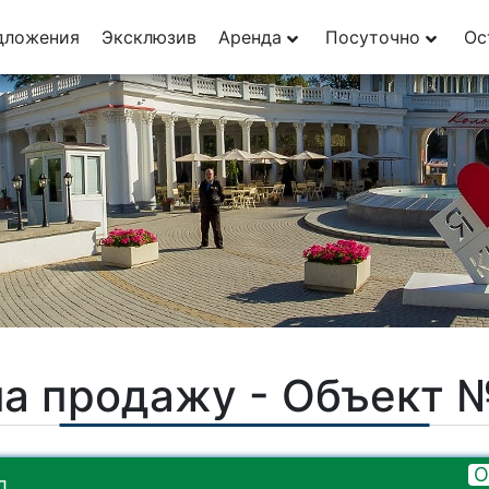
29
дложения
Эксклюзив
Аренда
Посуточно
Ос
1
на продажу - Объект 
О
л.