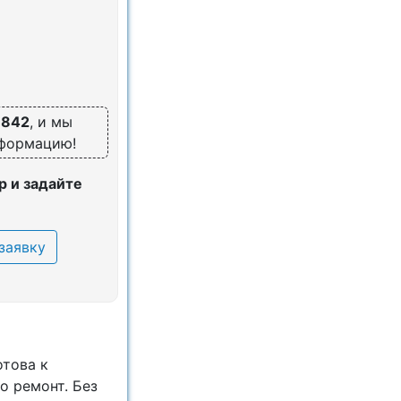
6842
, и мы
нформацию!
 и задайте
заявку
отова к
о ремонт. Без