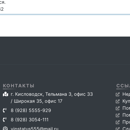
ся.
42
КОНТАКТЫ
ССЫ
г. Кисловодск, Тельмана 3, офис 33
Не
/ Широкая 35, офис 17
Ку
По
8 (928) 5555-929
По
8 (928) 3054-111
Пр
vipstatus555@mail.ru
Сд