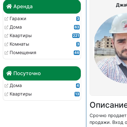
Джа
Аренда
Гаражи
3
Дома
63
Квартиры
221
Комнаты
3
Помещения
46
Посуточно
Дома
4
Квартиры
13
Описани
Срочно продаетс
продажи. Вход 