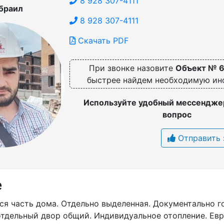
8 928 307-4111
браил
8 928 307-4111
Скачать PDF
При звонке назовите
Объект № 
быстрее найдем необходимую и
Используйте удобный мессенджер
вопрос
Отправить 
е
я часть дома. Отдельно выделенная. Документально г
отдельный двор общий. Индивидуальное отопление. Евр