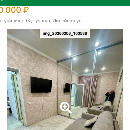
0 000 ₽
. училище (Кутузова), Линейная ул.
img_20260206_103538