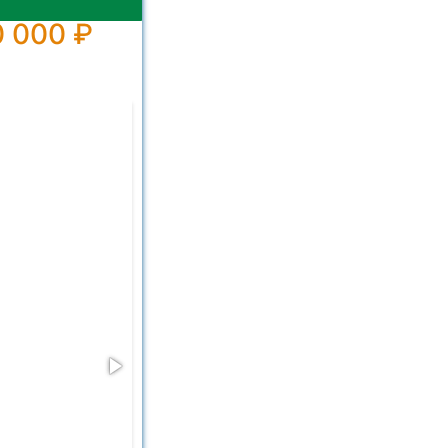
 000 ₽
img-