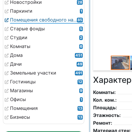
Новостройки
28
Паркинги
1
Помещения свободного назначения
85
Старые фонды
5
Студии
2
Комнаты
6
Дома
451
Дачи
49
Земельные участки
491
Характер
Гостиницы
12
Магазины
9
Комнаты:
Офисы
Кол. ком.:
1
Площадь:
Помещения
13
Этажность:
Бизнесы
13
Ремонт:
Материал стен: