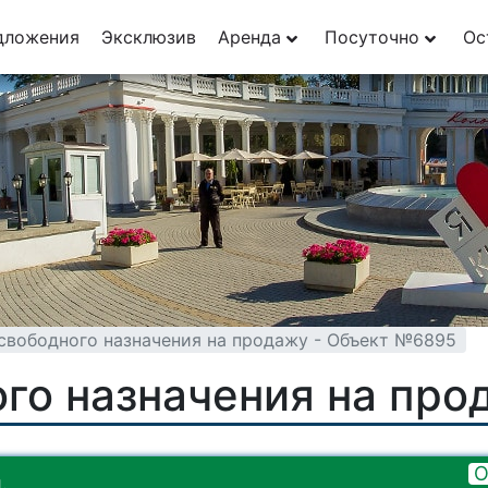
29
дложения
Эксклюзив
Аренда
Посуточно
Ос
1
вободного назначения на продажу - Объект №6895
го назначения на про
О
.