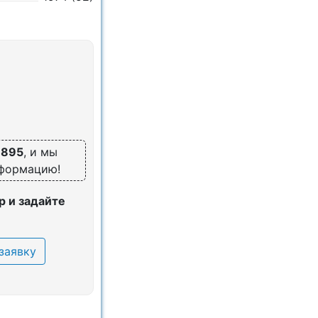
6895
, и мы
нформацию!
 и задайте
заявку