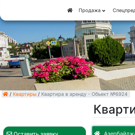
8 (928) 5555-9
Продажа
Спецпре
8 (928) 3054-11
/
Квартиры
/
Квартира в аренду - Объект №6924
Кварти
Азербайджа
Оставить заявку