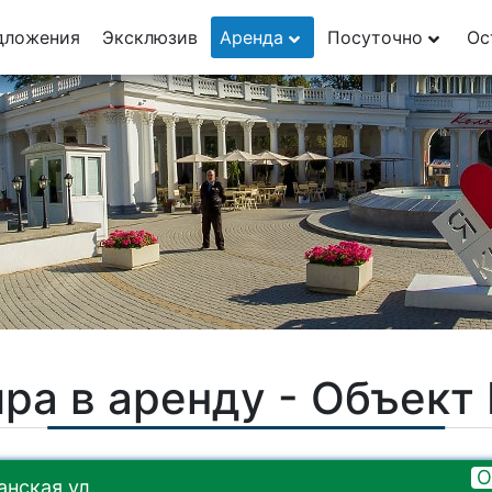
29
дложения
Эксклюзив
Аренда
Посуточно
Ос
1
ра в аренду - Объек
О
нская ул.