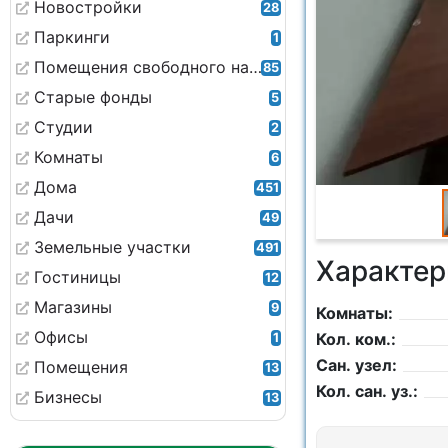
Новостройки
28
Паркинги
1
Помещения свободного назначения
85
Старые фонды
5
Студии
2
Комнаты
6
Дома
451
Дачи
49
Земельные участки
491
Характер
Гостиницы
12
Магазины
9
Комнаты:
Офисы
Кол. ком.:
1
Сан. узел:
Помещения
13
Кол. сан. уз.:
Бизнесы
13