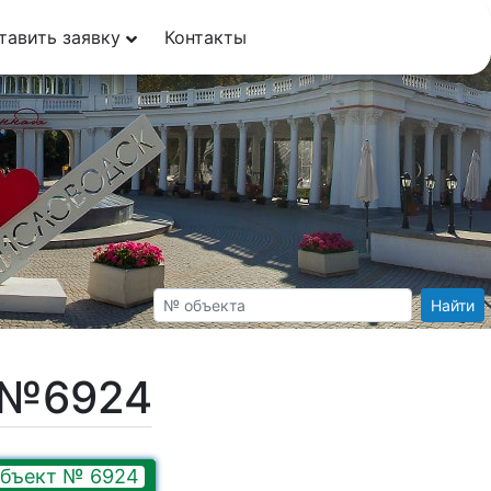
тавить заявку
Контакты
Найти
т №6924
бъект № 6924