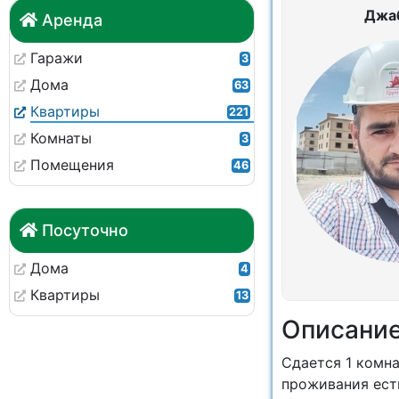
Джа
Аренда
Гаражи
3
Дома
63
Квартиры
221
Комнаты
3
Помещения
46
Посуточно
Дома
4
Квартиры
13
Описани
Сдается 1 комна
проживания ест