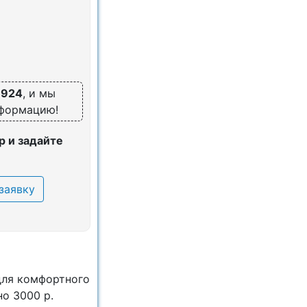
6924
, и мы
нформацию!
 и задайте
заявку
для комфортного
о 3000 р.