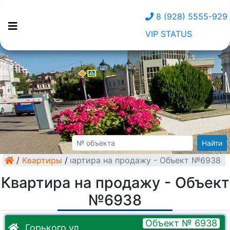
8 (928) 5555-929
VIP STATUS
Найти
/
Квартиры
Квартира на продажу - Объект №6938
/
Квартира на продажу - Объект
№6938
Объект № 6938
Горького ул.