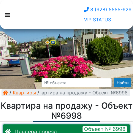
8 (928) 5555-929
VIP STATUS
Найти
/
Квартиры
Квартира на продажу - Объект №6998
/
Квартира на продажу - Объект
№6998
Объект № 6998
Цандера проезд