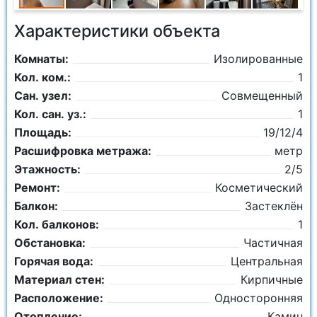
Характеристики объекта
Комнаты:
Изолированные
Кол. ком.:
1
Сан. узел:
Совмещенный
Кол. сан. уз.:
1
Площадь:
19/12/4
Расшифровка метража:
метр
Этажность:
2/5
Ремонт:
Косметический
Балкон:
Застеклён
Кол. балконов:
1
Обстановка:
Частичная
Горячая вода:
Центральная
Материал стен:
Кирпичные
Расположение:
Односторонняя
Отопление:
Камин