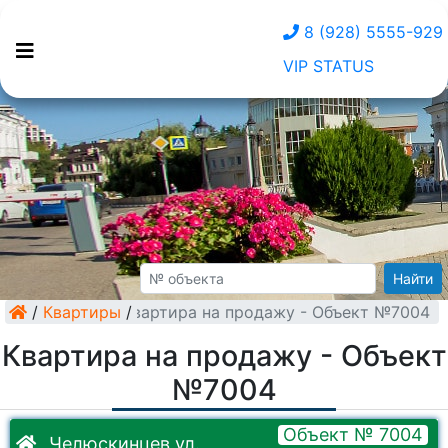
8 (928) 5555-929
VIP STATUS
Найти
/
Квартиры
Квартира на продажу - Объект №7004
/
Квартира на продажу - Объект
№7004
Объект № 7004
Челюскинцев ул.