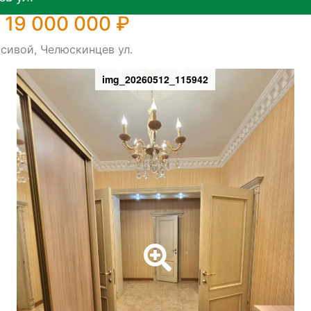
 19 000 000 ₽
сивой, Челюскинцев ул.
img_20260512_115942