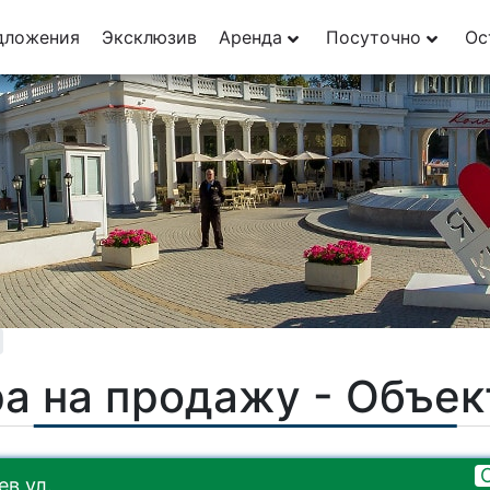
дложения
Эксклюзив
Аренда
Посуточно
Ос
а на продажу - Объе
в ул.