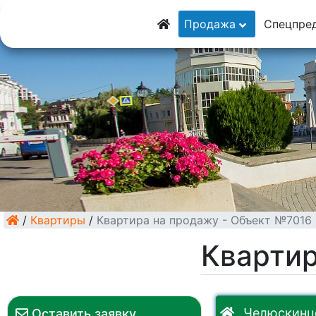
8 (928) 5555-929
Продажа
Спецпре
8 (928) 3054-111
/
Квартиры
/
Квартира на продажу - Объект №7016
Квартир
Челюскинце
Оставить заявку