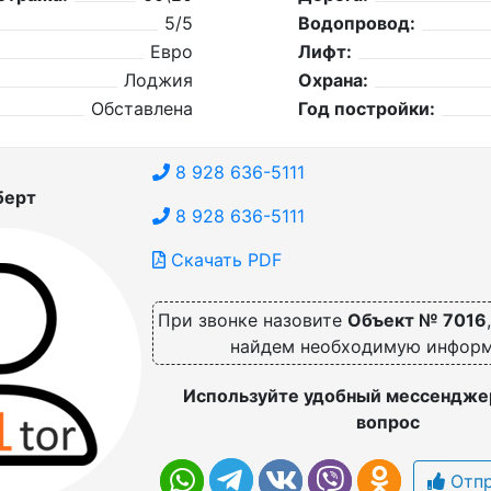
5/5
Водопровод:
Евро
Лифт:
Лоджия
Охрана:
Обставлена
Год постройки:
8 928 636-5111
берт
8 928 636-5111
Скачать PDF
При звонке назовите
Объект № 7016
найдем необходимую инфор
Используйте удобный мессенджер
вопрос
Отпр