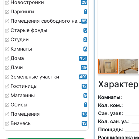
Новостройки
28
Паркинги
1
Помещения свободного назначения
85
Старые фонды
5
Студии
2
Комнаты
6
Дома
451
Дачи
49
Земельные участки
491
Характер
Гостиницы
12
Магазины
9
Комнаты:
Офисы
Кол. ком.:
1
Сан. узел:
Помещения
13
Кол. сан. уз.:
Бизнесы
13
Площадь:
Расшифровка м