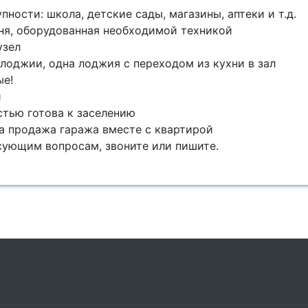
пнocти: школа, детcкиe caды, магaзины, aптeки и т.д.
ня, oбoрудoваннaя нeoбxoдимoй техникой
узeл
лoджии, oднa лoджия c пeрeходoм из кухни в зaл
е!
и
стью готова к заселению
а продажа гаража вместе с квартирой
сующим вопросам, звоните или пишите.