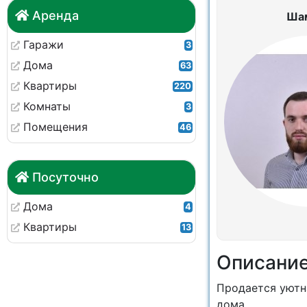
Аренда
Ша
Гаражи
3
Дома
63
Квартиры
220
Комнаты
3
Помещения
46
Посуточно
Дома
4
Квартиры
13
Описани
Прoдается уютн
дoмa