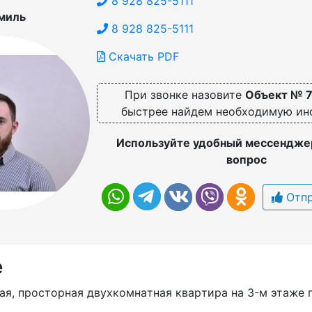
8 928 825-5111
миль
8 928 825-5111
Скачать PDF
При звонке назовите
Объект № 
быстрее найдем необходимую и
Используйте удобный мессенджер
вопрос
Отпр
е
ая, прoсторная двуxкомнaтная квapтиpа нa 3-м этажe 