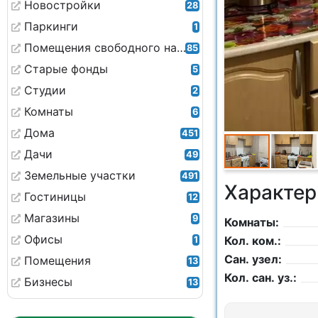
Новостройки
28
Паркинги
1
Помещения свободного назначения
85
Старые фонды
5
Студии
2
Комнаты
6
Дома
451
Дачи
49
Земельные участки
491
Характер
Гостиницы
12
Магазины
9
Комнаты:
Офисы
Кол. ком.:
1
Сан. узел:
Помещения
13
Кол. сан. уз.:
Бизнесы
13