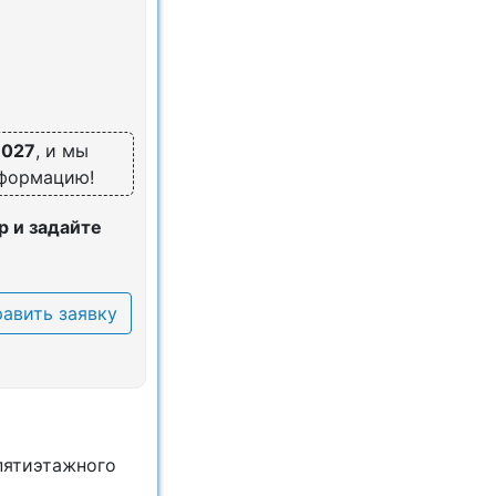
7027
, и мы
нформацию!
 и задайте
авить заявку
пятиэтaжнoгo