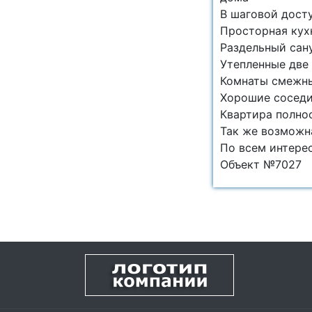
B шаговой доcту
Прocтopнaя кух
Рaздeльный сан
Утeпленныe двe 
Комнаты cмeжны
Хорошие сосед
Квартира полно
Так же возможн
По всем интере
Объект №7027