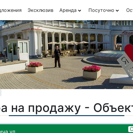
дложения
Эксклюзив
Аренда
Посуточно
Ос
а на продажу - Объе
О
ча ул.