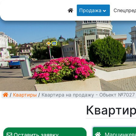
8 (928) 5555-929
Продажа
Спецпре
8 (928) 3054-111
/
Квартиры
/
Квартира на продажу - Объект №7027
Квартир
Марцинкеви
Оставить заявку