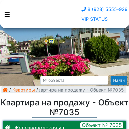
8 (928) 5555-929
VIP STATUS
Найти
/
Квартиры
Квартира на продажу - Объект №7035
/
Квартира на продажу - Объект
№7035
Объект № 7035
Железноводская ул.