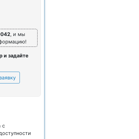
7042
, и мы
нформацию!
 и задайте
заявку
 с
 доступности