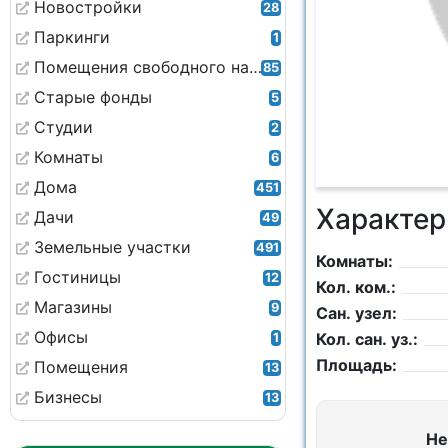
Новостройки
28
Паркинги
1
Помещения свободного назначения
85
Старые фонды
5
Студии
2
Комнаты
6
Дома
451
Характер
Дачи
49
Земельные участки
491
Комнаты:
Гостиницы
12
Кол. ком.:
Магазины
9
Сан. узел:
Офисы
Кол. сан. уз.:
1
Площадь:
Помещения
13
Бизнесы
13
Не