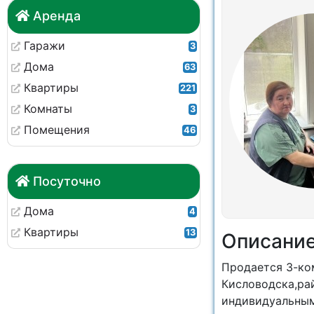
Аренда
Гаражи
3
Дома
63
Квартиры
221
Комнаты
3
Помещения
46
Посуточно
Дома
4
Квартиры
13
Описани
Продается 3-ко
Кисловодска,рай
индивидуальным