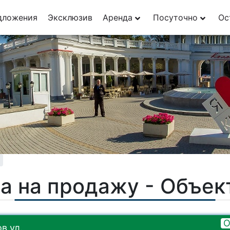
29
дложения
Эксклюзив
Аренда
Посуточно
Ос
1
а на продажу - Объе
О
в ул.