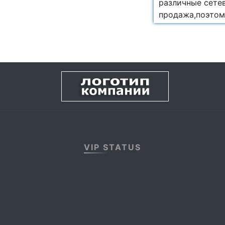
различные сете
продажа,поэтом
VIP STATUS