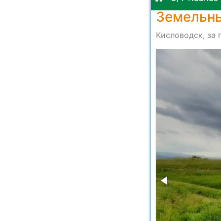
Земельны
Кисловодск, за 
7819567418123358_5(1)