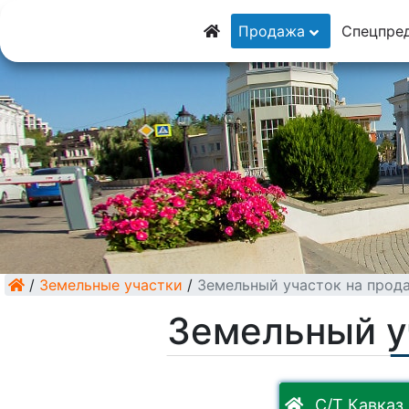
8 (928) 5555-929
Продажа
Спецпре
8 (928) 3054-111
/
Земельные участки
/
Земельный участок на прод
Земельный у
С/Т Кавказ