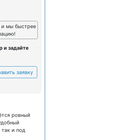
, и мы быстрее
мацию!
 и задайте
авить заявку
аётся ровный
 удобный
 так и под