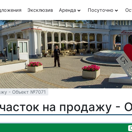
дложения
Эксклюзив
Аренда
Посуточно
Ос
ажу - Объект №7071
часток на продажу - 