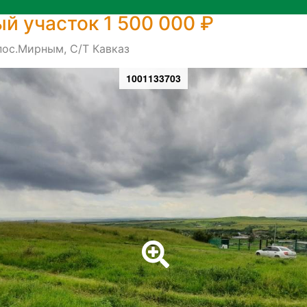
й участок 1 500 000 ₽
пос.Мирным, С/Т Кавказ
1001133703