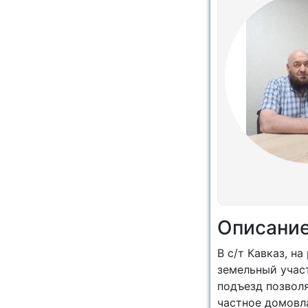
Описани
В с/т Кавказ, н
земельный участ
подъезд позволя
частное домовл