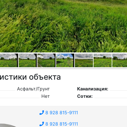
истики объекта
Асфальт/Грунт
Канализация:
Нет
Сотки:
8 928 815-9111
8 928 815-9111