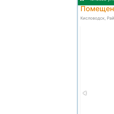
Помещени
Кисловодск, Рай
12926