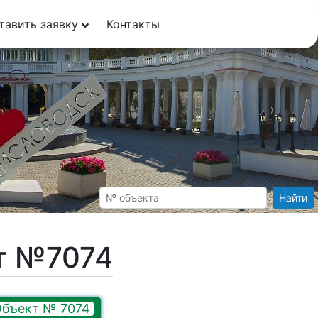
тавить заявку
Контакты
Найти
т №7074
бъект № 7074