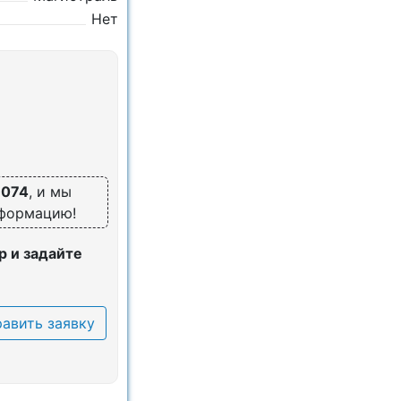
Нет
7074
, и мы
нформацию!
 и задайте
авить заявку