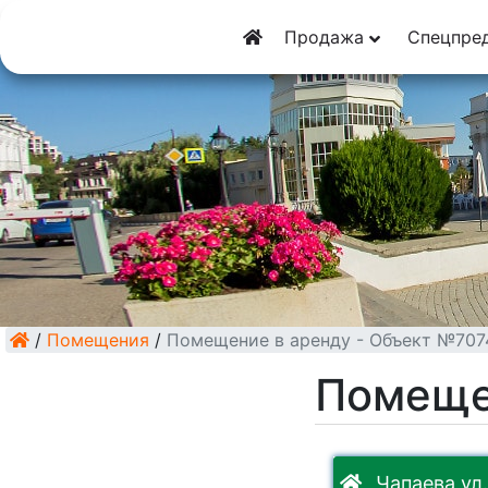
8 (928) 5555-929
Продажа
Спецпре
8 (928) 3054-111
/
Помещения
/
Помещение в аренду - Объект №707
Помеще
Чапаева ул.