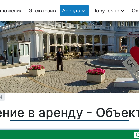
дложения
Эксклюзив
Аренда
Посуточно
Ос
4
ние в аренду - Объек
О