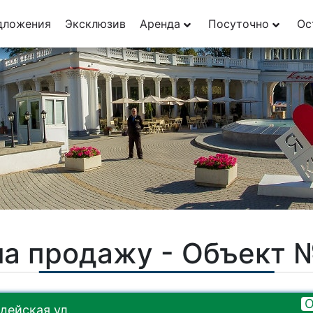
дложения
Эксклюзив
Аренда
Посуточно
Ос
на продажу - Объект 
О
дейская ул.