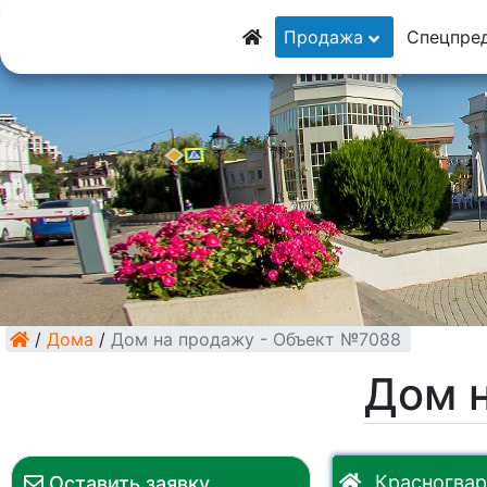
8 (928) 5555-929
Продажа
Спецпре
8 (928) 3054-111
/
Дома
/
Дом на продажу - Объект №7088
Дом 
Красногвар
Оставить заявку