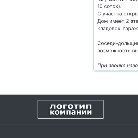
10 соток).
С участка откры
Дом имеет 2 эта
кладовок, гараж
Соседи-дольщик
возможность вык
При звонке наз