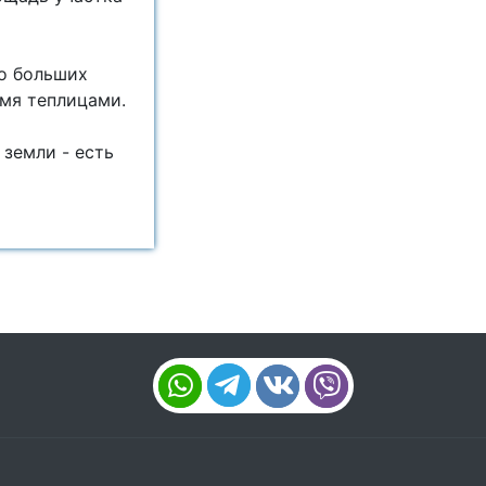
ко больших
2мя теплицами.
земли - есть