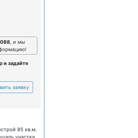
7088
, и мы
нформацию!
 и задайте
вить заявку
строй 85 кв.м.
лощадь участка