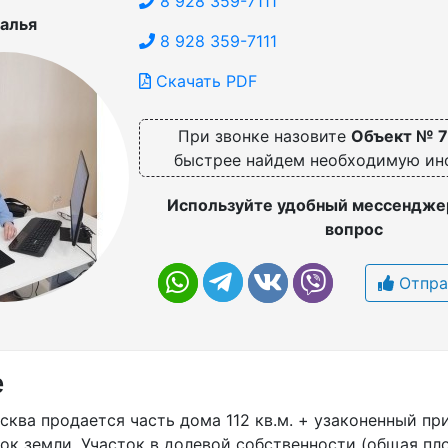
8 928 359-7111
алья
8 928 359-7111
Скачать PDF
При звонке назовите
Объект № 
быстрее найдем необходимую и
Используйте удобный мессенджер
вопрос
Отпра
е
сква продается часть дома 112 кв.м. + узаконенный при
ток земли. Участок в долевой собственности (общая п