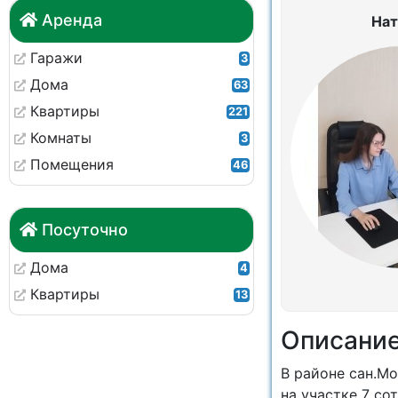
Аренда
Нат
Гаражи
3
Дома
63
Квартиры
221
Комнаты
3
Помещения
46
Посуточно
Дома
4
Квартиры
13
Описани
В районе сан.Мо
на участке 7 со