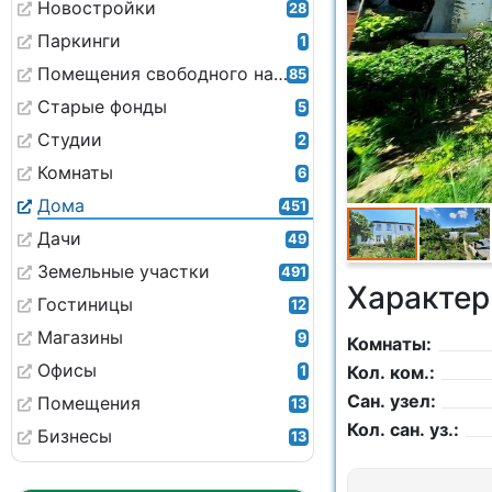
Новостройки
28
Паркинги
1
Помещения свободного назначения
85
Старые фонды
5
Студии
2
Комнаты
6
Дома
451
Дачи
49
Земельные участки
491
Характер
Гостиницы
12
Магазины
9
Комнаты:
Офисы
Кол. ком.:
1
Сан. узел:
Помещения
13
Кол. сан. уз.:
Бизнесы
13