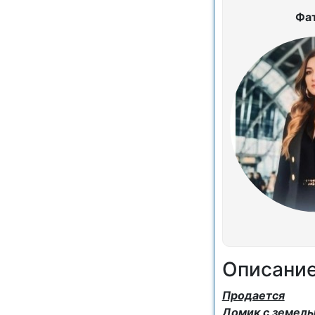
Фа
Описани
Продается
Домик с земель