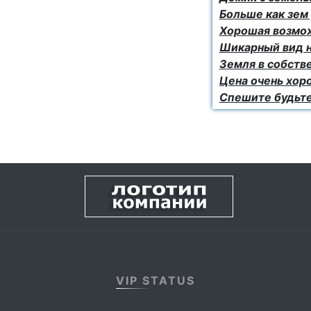
Больше как зем 
Хорошая возмож
Шикарный вид на
Земля в собств
Цена очень хо
Спешите будьт
VIP STATUS