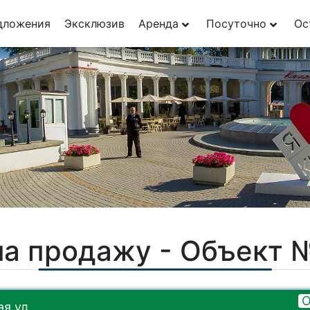
дложения
Эксклюзив
Аренда
Посуточно
Ос
на продажу - Объект 
О
я ул.