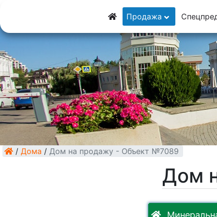
8 (928) 5555-929
Продажа
Спецпре
8 (928) 3054-111
/
Дома
/
Дом на продажу - Объект №7089
Дом 
Минеральна