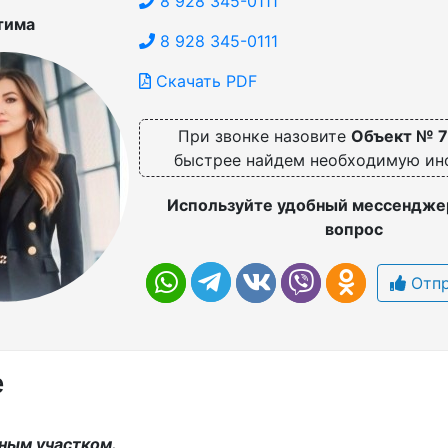
8 928 345-0111
тима
8 928 345-0111
Скачать PDF
При звонке назовите
Объект № 
быстрее найдем необходимую и
Используйте удобный мессенджер
вопрос
Отпр
е
ным участком.