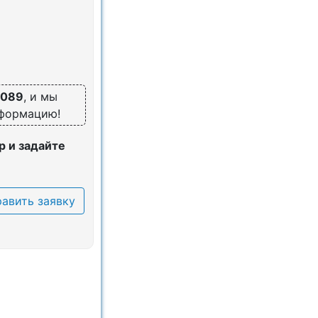
7089
, и мы
нформацию!
 и задайте
авить заявку