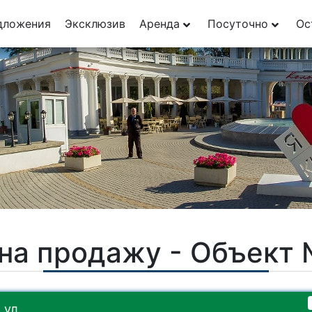
дложения
Эксклюзив
Аренда
Посуточно
Ос
на продажу - Объект
 ул.