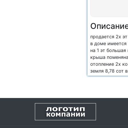
Описани
продается 2х э
в доме имеется
на 1 эт большая
крыша поменяна
отопление 2х к
земля 8,78 сот в