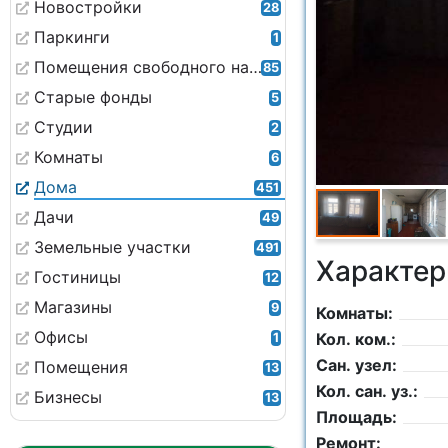
Новостройки
28
Паркинги
1
Помещения свободного назначения
85
Старые фонды
5
Студии
2
Комнаты
6
Дома
451
Дачи
49
Земельные участки
491
Характер
Гостиницы
12
Магазины
9
Комнаты:
Офисы
Кол. ком.:
1
Сан. узел:
Помещения
13
Кол. сан. уз.:
Бизнесы
13
Площадь:
Ремонт: