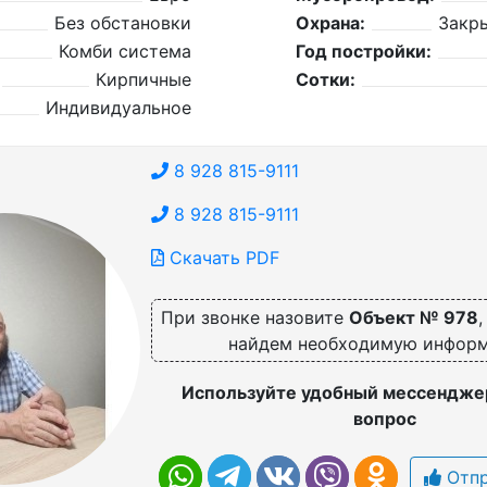
Без обстановки
Охрана:
Закр
Комби система
Год постройки:
Кирпичные
Сотки:
Индивидуальное
8 928 815-9111
8 928 815-9111
Скачать PDF
При звонке назовите
Объект № 978
найдем необходимую инфор
Используйте удобный мессенджер
вопрос
Отпр