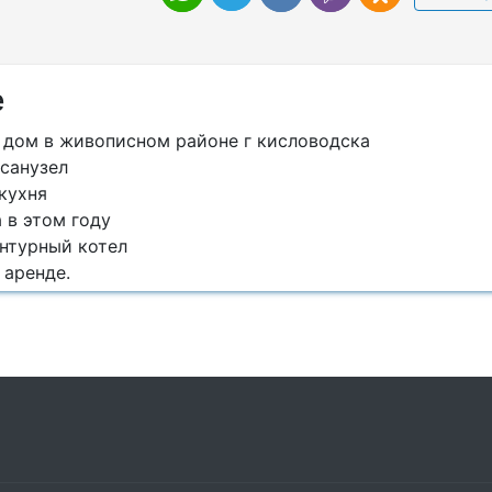
е
т дом в живописном районе г кисловодска
 санузел
 кухня
 в этом году
онтурный котел
 аренде.