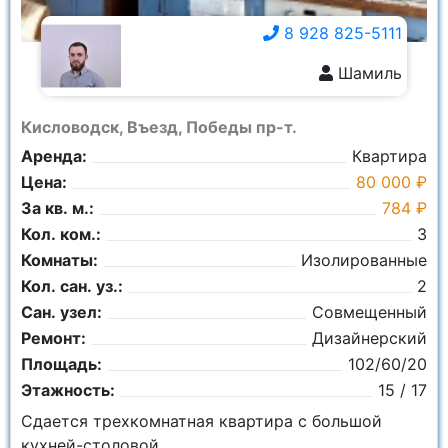
8 928 825-5111
Шамиль
8 928 825-5111
Кисловодск, Въезд, Победы пр-т.
Аренда:
Квартира
Цена:
80 000 ₽
За кв. м.:
784 ₽
Кол. ком.:
3
Комнаты:
Изолированные
Кол. сан. уз.:
2
Сан. узел:
Совмещенный
Ремонт:
Дизайнерский
Площадь:
102/60/20
Этажность:
15 / 17
Сдается трехкомнатная квартира с большой
кухней-столовой