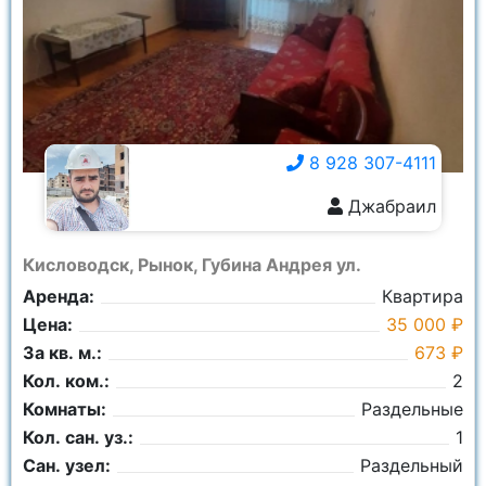
Комнаты:
Ничего не выбрано
8 928 307-4111
Джабраил
8 928 307-4111
Кисловодск, Рынок, Губина Андрея ул.
Аренда:
Квартира
Цена:
35 000 ₽
За кв. м.:
673 ₽
Кол. ком.:
2
Комнаты:
Раздельные
Кол. сан. уз.:
1
Сан. узел:
Раздельный