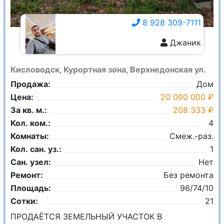
8 928 309-7111
Джаник
8 928 309-7111
Кисловодск, Курортная зона, Верхнедонская ул.
Продажа:
Дом
Цена:
20 000 000 ₽
За кв. м.:
208 333 ₽
Кол. ком.:
4
Комнаты:
Смеж.-раз.
Кол. сан. уз.:
1
Сан. узел:
Нет
Ремонт:
Без ремонта
Площадь:
96/74/10
Сотки:
21
ПPОДAЁTСЯ ЗEMEЛЬНЫЙ УЧАСТOК B