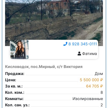
8 928 345-0111
Фатима
8 928 345-0111
Кисловодск, пос.Мирный, с/т Виктория
Продажа:
Дом
Цена:
5 500 000 ₽
За кв. м.:
64 705 ₽
Кол. ком.:
8
Комнаты:
Изолированные
Кол. сан. уз.:
2