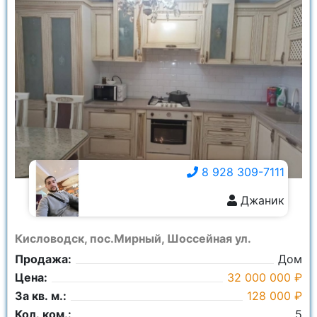
8 928 309-7111
Джаник
8 928 309-7111
Кисловодск, пос.Мирный, Шоссейная ул.
Продажа:
Дом
Цена:
32 000 000 ₽
За кв. м.:
128 000 ₽
Кол. ком.:
5