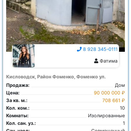
8 928 345-0111
Фатима
8 928 345-0111
Кисловодск, Район Фоменко, Фоменко ул.
Продажа:
Дом
Цена:
90 000 000 ₽
За кв. м.:
708 661 ₽
Кол. ком.:
10
Комнаты:
Изолированные
Кол. сан. уз.:
1
Сан. узел:
Совмещенный