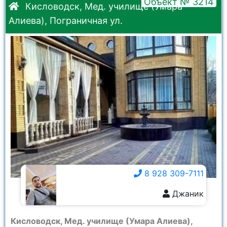
Объект № 3214
Кисловодск, Мед. училище (Умара
Алиева), Пограничная ул.
8 928 309-7111
Джаник
8 928 309-7111
Кисловодск, Мед. училище (Умара Алиева),