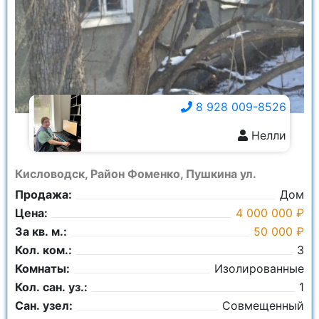
Город:
Ничего не выбрано
Сотки:
8 928 009-8526
Нелли
8 928 009-8526
Кисловодск, Район Фоменко, Пушкина ул.
Продажа:
Дом
Цена:
4 000 000 ₽
За кв. м.:
50 000 ₽
Кол. ком.:
3
Комнаты:
Изолированные
Кол. сан. уз.:
1
Сан. узел:
Совмещенный