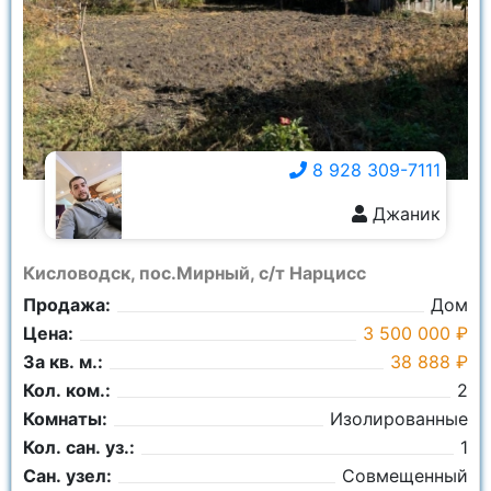
8 928 309-7111
Джаник
8 928 309-7111
Кисловодск, пос.Мирный, с/т Нарцисс
Продажа:
Дом
Цена:
3 500 000 ₽
За кв. м.:
38 888 ₽
Кол. ком.:
2
Комнаты:
Изолированные
Кол. сан. уз.:
1
Сан. узел:
Совмещенный