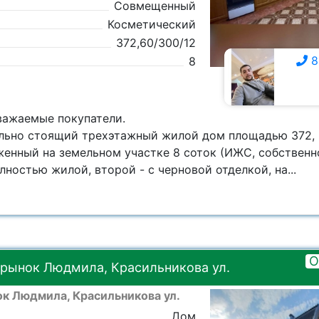
Совмещенный
Косметический
372,60/300/12
8
8
8 928 309-7111
важаемые покупатели.
льно стоящий трехэтажный жилой дом площадью 372, 
женный на земельном участке 8 соток (ИЖС, собственно
ностью жилой, второй - с черновой отделкой, на...
О
 рынок Людмила, Красильникова ул.
ок Людмила, Красильникова ул.
Дом