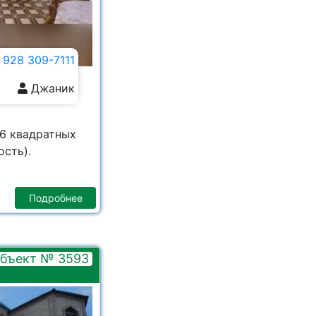
 928 309-7111
Джаник
6 квадратных
сть).
Подробнее
бъект № 3593