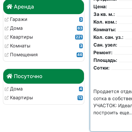
Аренда
Цена:
За кв. м.:
Гаражи
3
Кол. ком.:
Дома
63
Комнаты:
Квартиры
Кол. сан. уз.:
221
Сан. узел:
Комнаты
3
Ремонт:
Помещения
46
Площадь:
Сотки:
Посуточно
Дома
4
Продается отде
Квартиры
13
сотка в собств
УЧАСТОК: Идеал
построить еще..