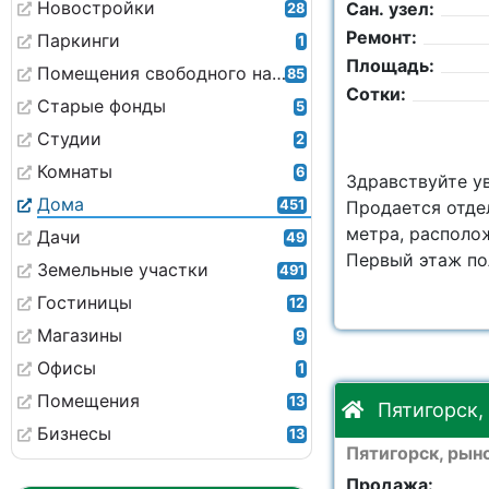
Новостройки
Сан. узел:
28
Ремонт:
Паркинги
1
Площадь:
Помещения свободного назначения
85
Сотки:
Старые фонды
5
Студии
2
Комнаты
6
Здравствуйте у
Дома
451
Продается отде
метра, располо
Дачи
49
Первый этаж пол
Земельные участки
491
Гостиницы
12
Магазины
9
Офисы
1
Помещения
13
Пятигорск,
Бизнесы
13
Пятигорск, рын
Продажа: