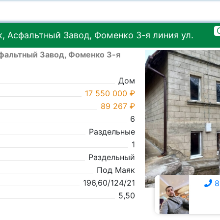
, Асфальтный Завод, Фоменко 3-я линия ул.
фальтный Завод, Фоменко 3-я
Дом
17 550 000 ₽
89 267 ₽
6
Раздельные
1
Раздельный
Под Маяк
196,60/124/21
8
5,50
8 928 309-7111