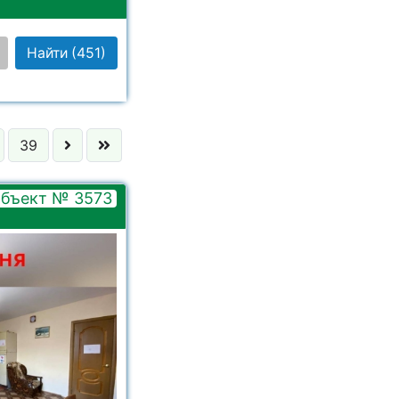
Найти
(451)
 выбрано
39
 выбрано
бъект № 3573
 выбрано