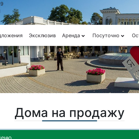
29
1
дложения
Эксклюзив
Аренда
Посуточно
Ос
Дома на продажу
меню