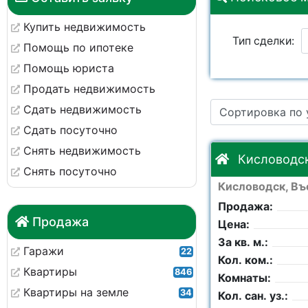
Купить недвижимость
Тип сделки:
Помощь по ипотеке
Помощь юриста
Площадь общая:
Продать недвижимость
Сдать недвижимость
Сортировка по
Кол. комнат:
Сдать посуточно
Снять недвижимость
Комнаты:
Кисловодск
Снять посуточно
Кисловодск, Въ
Тип участка:
Продажа:
Продажа
Цена:
Сотки:
За кв. м.:
Гаражи
22
Кол. ком.:
Квартиры
846
Комнаты:
Квартиры на земле
34
Кол. сан. уз.: