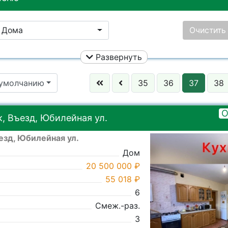
Дома
Очистить
Развернуть
Улица:
Ничего не
 умолчанию
35
36
37
38
Цена:
Ничего не выбрано
Район:
Ничего не
О
, Въезд, Юбилейная ул.
езд, Юбилейная ул.
Ничего не выбрано
Город:
Ничего не
Дом
20 500 000 ₽
55 018 ₽
6
Смеж.-раз.
3