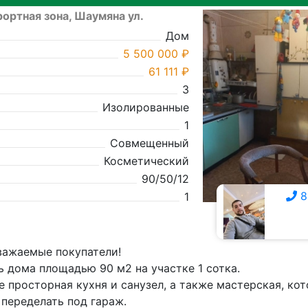
ортная зона, Шаумяна ул.
Дом
5 500 000 ₽
61 111 ₽
3
Изолированные
1
Совмещенный
Косметический
90/50/12
8
1
8 928 309-7111
важаемые покупатели!
 дома площадью 90 м2 на участке 1 сотка.
 просторная кухня и санузел, а также мастерская, ко
переделать под гараж.