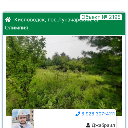
Объект № 2195
Кисловодск, пос.Луначарский, с/т
Олимпия
8 928 307-4111
Джабраил
8 928 307-4111