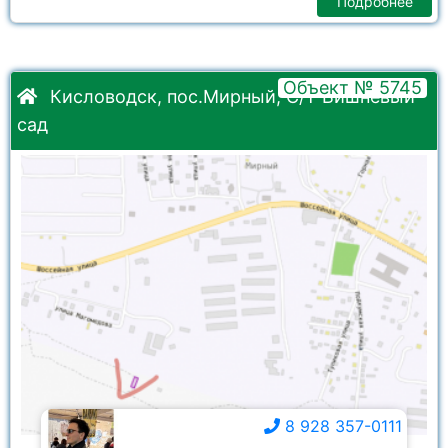
Подробнее
Объект № 5745
Кисловодск, пос.Мирный, С/Т Вишнёвый
сад
8 928 357-0111