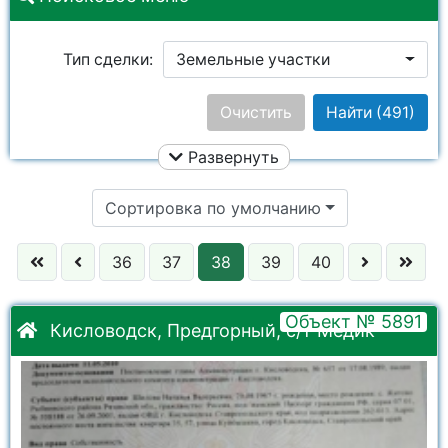
Тип сделки:
Земельные участки
Цена:
Очистить
Найти
(491)
Развернуть
Улица:
Ничего не выбрано
Сортировка по умолчанию
Район:
Ничего не выбрано
36
37
38
39
40
Город:
Ничего не выбрано
Объект № 5891
Кисловодск, Предгорный, с/т Медик