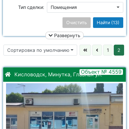
Тип сделки:
Помещения
Цена:
Очистить
Найти
(13)
Развернуть
Площадь общая:
Сортировка по умолчанию
1
2
Улица:
Ничего не выбрано
Этаж:
Объект № 4559
Кисловодск, Минутка, Главная ул.
Район:
Ничего не выбрано
Кол. комнат:
Город:
Ничего не выбрано