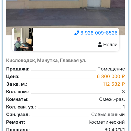
Комнаты:
Ничего не выбрано
8 928 009-8526
Нелли
8 928 009-8526
Кисловодск, Минутка, Главная ул.
Продажа:
Помещение
Цена:
6 800 000 ₽
За кв. м.:
112 582 ₽
Кол. ком.:
3
Комнаты:
Смеж.-раз.
Кол. сан. уз.:
1
Сан. узел:
Совмещенный
Ремонт:
Косметический
Площадь:
60,40/1/1