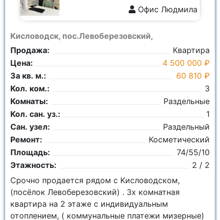
Офис Людмила
8 928 555-5929
Кисловодск, пос.Левоберезовский,
Продажа:
Квартира
Цена:
4 500 000 ₽
За кв. м.:
60 810 ₽
Кол. ком.:
3
Комнаты:
Раздельные
Кол. сан. уз.:
1
Сан. узел:
Раздельный
Ремонт:
Косметический
Площадь:
74/55/10
Этажность:
2 / 2
Срочно продается рядом с Kисловодcком,
(посёлок Левоберезовский) . 3х комнатная
квартира на 2 этаже с индивидуальным
отоплением, ( коммунальные платежи мизерные)