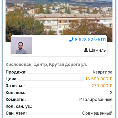
Город:
Ничего не выбрано
Площадь общая:
8 928 825-5111
Шамиль
8 928 825-5111
Кисловодск, Центр, Крутая дорога ул.
Продажа:
Квартира
Цена:
13 500 000 ₽
За кв. м.:
270 000 ₽
Кол. ком.:
2
Комнаты:
Изолированные
Кол. сан. уз.:
1
Сан. узел:
Совмещенный