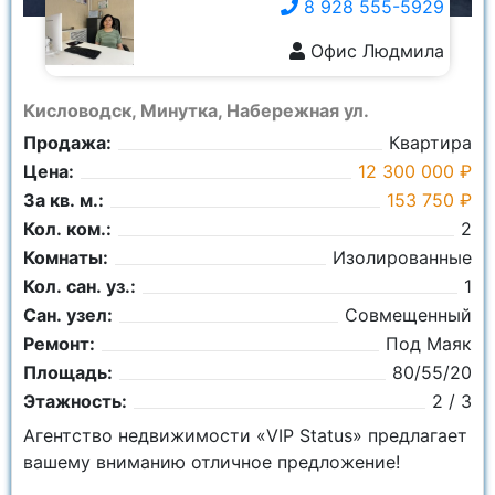
8 928 555-5929
Офис Людмила
8 928 555-5929
Кисловодск, Минутка, Набережная ул.
Продажа:
Квартира
Цена:
12 300 000 ₽
За кв. м.:
153 750 ₽
Кол. ком.:
2
Комнаты:
Изолированные
Кол. сан. уз.:
1
Сан. узел:
Совмещенный
Ремонт:
Под Маяк
Площадь:
80/55/20
Этажность:
2 / 3
Агентство недвижимости «VIP Status» предлагает
вашему вниманию отличное предложение!