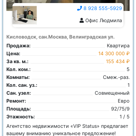
8 928 555-5929
Офис Людмила
8 928 555-5929
Кисловодск, сан.Москва, Велинградская ул.
Продажа:
Квартира
Цена:
14 300 000 ₽
За кв. м.:
155 434 ₽
Кол. ком.:
5
Комнаты:
Смеж.-раз.
Кол. сан. уз.:
1
Сан. узел:
Совмещенный
Ремонт:
Евро
Площадь:
92/75/9
Этажность:
1 / 5
Агентство недвижимости «VIP Status» предлагает
вашему вниманию уникальное предложение!