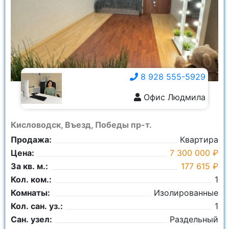
Город:
Ничего не выбрано
Площадь общая:
8 928 555-5929
Офис Людмила
8 928 555-5929
Кисловодск, Въезд, Победы пр-т.
Продажа:
Квартира
Цена:
7 300 000 ₽
За кв. м.:
177 615 ₽
Кол. ком.:
1
Комнаты:
Изолированные
Кол. сан. уз.:
1
Сан. узел:
Раздельный