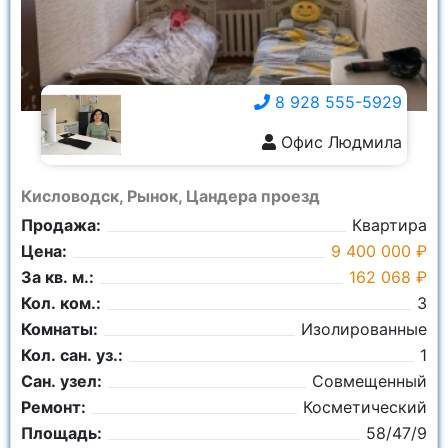
8 928 555-5929
Офис Людмила
8 928 555-5929
Кисловодск, Рынок, Цандера проезд
Продажа:
Квартира
Цена:
9 400 000 ₽
За кв. м.:
162 068 ₽
Кол. ком.:
3
Комнаты:
Изолированные
Кол. сан. уз.:
1
Сан. узел:
Совмещенный
Ремонт:
Косметический
Площадь:
58/47/9