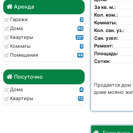
Аренда
За кв. м.:
Кол. ком.:
Гаражи
3
Комнаты:
Дома
63
Кол. сан. уз.:
Квартиры
221
Сан. узел:
Ремонт:
Комнаты
3
Площадь:
Помещения
46
Сотки:
Посуточно
Продается дом -
Дома
4
доме можно жить
Квартиры
13
Ессентуки, 