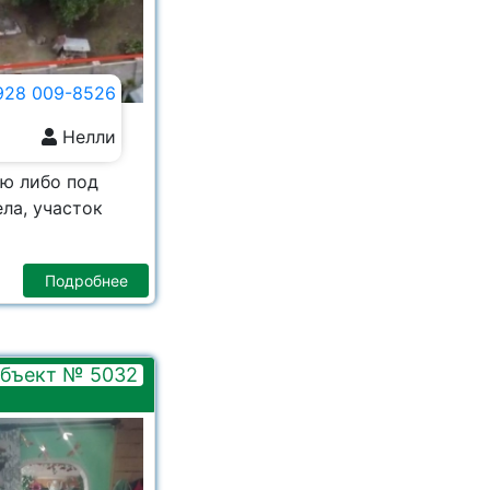
928 009-8526
Нелли
ию либо под
ла, участок
Подробнее
бъект № 5032