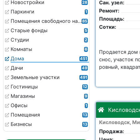
Новостройки
Сан. узел:
28
Ремонт:
Паркинги
1
Площадь:
Помещения свободного назначения
85
Сотки:
Старые фонды
5
Студии
2
Комнаты
6
Продается дом 
Дома
451
снос, участок п
ровный, квадра
Дачи
49
Земельные участки
491
Гостиницы
12
Магазины
9
Офисы
1
Кисловодск
Помещения
13
Кисловодск, Мин
Бизнесы
13
Продажа:
Цена: