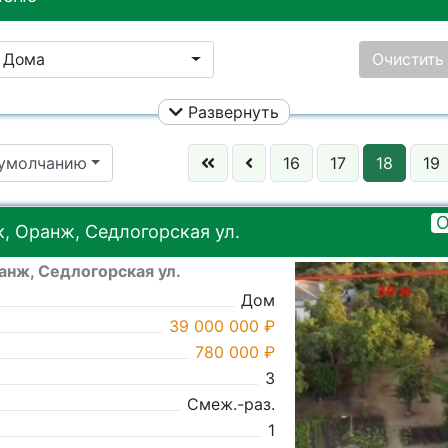
Дома
Очистить
Развернуть
Улица:
Ничего не
 умолчанию
16
17
18
19
Цена:
Ничего не выбрано
Район:
Ничего не
О
, Оранж, Седлогорская ул.
анж, Седлогорская ул.
Ничего не выбрано
Город:
Ничего не
Дом
39 000 000 ₽
780 000 ₽
3
Смеж.-раз.
1