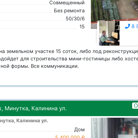
Совмещенный
Без ремонта
50/30/6
8 
15
8 928 009-8526
на земельном участке 15 соток, либо под реконструкц
одойдет для строительства мини-гостиницы либо хосте
тной формы. Все коммуникации.
О
, Минутка, Калинина ул.
утка, Калинина ул.
Дом
5 400 000 ₽