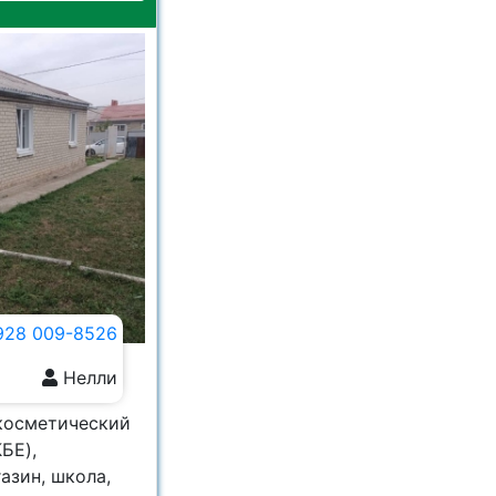
928 009-8526
Нелли
 косметический
БЕ),
азин, школа,