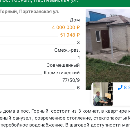
 Горный, Партизанская ул.
Дом
4 000 000 ₽
51 948 ₽
3
Смеж.-раз.
1
Совмещенный
Косметический
77/50/9
8 
6
8 928 009-8526
 дома в пос. Горный, состоит из 3 комнат, в квартире
ный санузел , современное отопление, стеклопакеты(К
сперебойное водснабжение. В шаговой доступности маг