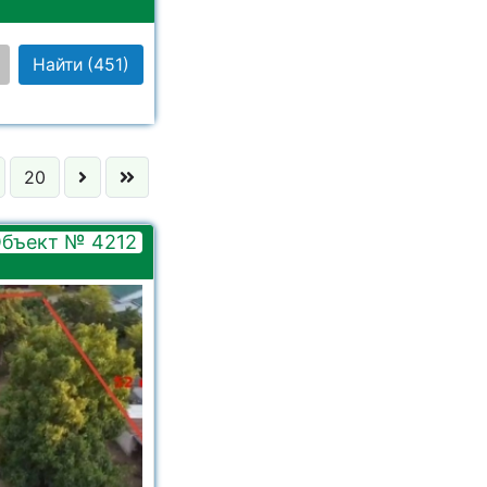
Найти
(451)
 выбрано
20
 выбрано
бъект № 4212
 выбрано