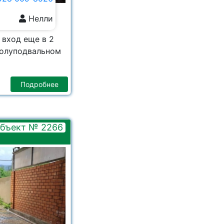
Нелли
 вход еще в 2
полуподвальном
Подробнее
бъект № 2266