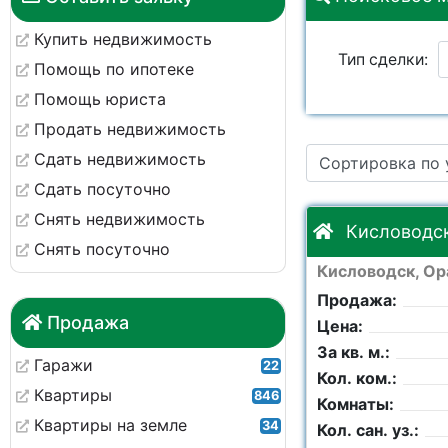
Купить недвижимость
Тип сделки:
Помощь по ипотеке
Помощь юриста
Площадь общая:
Продать недвижимость
Сдать недвижимость
Сортировка по
Кол. комнат:
Сдать посуточно
Снять недвижимость
Комнаты:
Кисловодск
Снять посуточно
Кисловодск, Ор
Тип участка:
Продажа:
Продажа
Цена:
Сотки:
За кв. м.:
Гаражи
22
Кол. ком.:
Квартиры
846
Комнаты:
Квартиры на земле
34
Кол. сан. уз.: