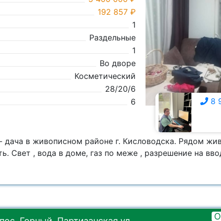
192 857 ₽
1
Раздельные
1
Во дворе
Косметический
28/20/6
8 
6
8 928 009-8526
 дача в живописном районе г. Кисловодска. Рядом жив
. Свет , вода в доме, газ по меже , разрешение на ввод
О
пос. Горный, Партизанская ул.