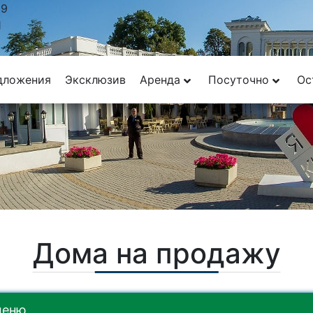
29
1
дложения
Эксклюзив
Аренда
Посуточно
Ос
Дома на продажу
меню