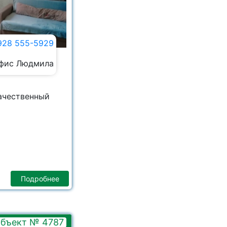
928 555-5929
фис Людмила
ачественный
Подробнее
бъект № 4787