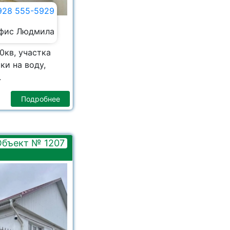
928 555-5929
фис Людмила
0кв, участка
ки на воду,
.
Подробнее
Объект № 1207