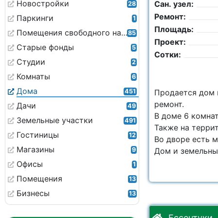
Новостройки
Сан. узел:
28
Ремонт:
Паркинги
1
Площадь:
Помещения свободного назначения
85
Проект:
Старые фонды
5
Сотки:
Студии
2
Комнаты
6
Дома
451
Продается дом 
ремонт.
Дачи
49
В доме 6 комнат
Земельные участки
491
Также на терри
Гостиницы
12
Во дворе есть м
Магазины
9
Дом и земельный
Офисы
1
Помещения
13
Бизнесы
13
Ессентуки, 