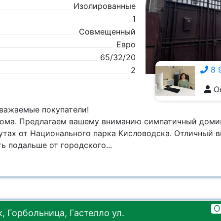
Изолированные
1
Совмещенный
Евро
65/32/20
8 
2
О
8 928 555-5929
уважаемые покупатели!
дома. Предлагаем вашему вниманию симпатичный домик
утах от Национального парка Кисловодска. Отличный в
ь подальше от городского...
О
 Горбольница, Гастелло ул.