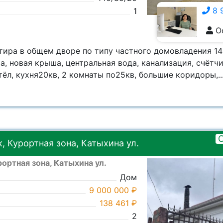
8 
1
О
8 928 555-5929
тира в общем дворе по типу частного домовладения 14
ра, новая крыша, центральная вода, канализация, счётчи
отёл, кухня20кв, 2 комнаты по25кв, большие коридоры,..
 Курортная зона, Катыхина ул.
ортная зона, Катыхина ул.
Дом
9 000 000 ₽
138 461 ₽
2