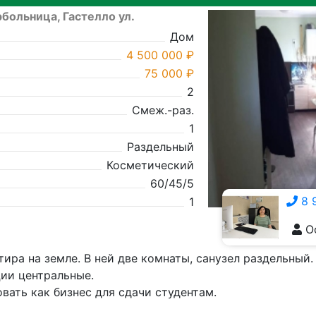
больница, Гастелло ул.
Дом
4 500 000 ₽
75 000 ₽
2
Смеж.-раз.
1
Раздельный
Косметический
60/45/5
8 
1
О
8 928 555-5929
ира на земле. В ней две комнаты, санузел раздельный.
ии центральные.
вать как бизнес для сдачи студентам.