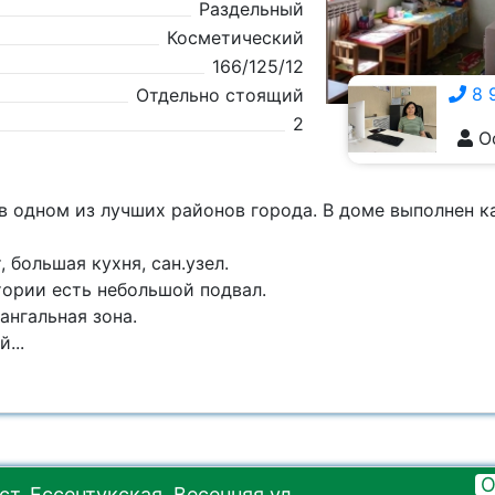
Раздельный
Косметический
166/125/12
8 
Отдельно стоящий
2
О
8 928 555-5929
в одном из лучших районов города. В доме выполнен к
, большая кухня, сан.узел.
тории есть небольшой подвал.
ангальная зона.
...
О
ст. Ессентукская, Весенняя ул.