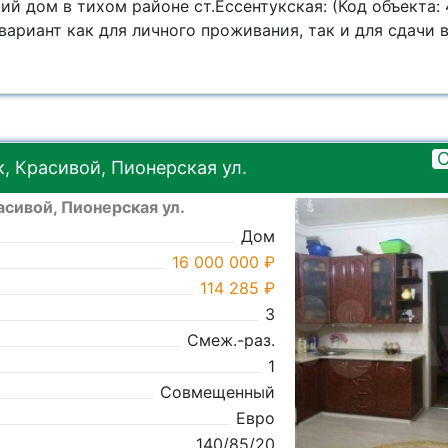
й дом в тихом районе ст.Ессентукская: (Код объекта: 
вариант как для личного проживания, так и для сдачи в.
О
, Красивой, Пионерская ул.
асивой, Пионерская ул.
Дом
16 000 000 ₽
114 285 ₽
3
Смеж.-раз.
1
Совмещенный
Евро
140/85/20