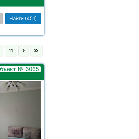
Найти
(451)
 выбрано
11
 выбрано
бъект № 6065
 выбрано