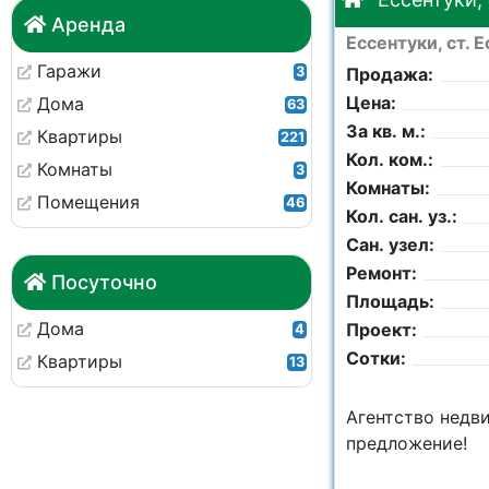
Аренда
Ессентуки, ст. 
Гаражи
3
Продажа:
Цена:
Дома
63
За кв. м.:
Квартиры
221
Кол. ком.:
Комнаты
3
Комнаты:
Помещения
46
Кол. сан. уз.:
Сан. узел:
Ремонт:
Посуточно
Площадь:
Дома
Проект:
4
Сотки:
Квартиры
13
Агентство недв
предложение!