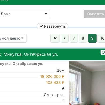
Дома
Очистить
Развернуть
Улица:
Ничего не
 умолчанию
7
8
9
10
Цена:
Ничего не выбрано
Район:
Ничего не
О
, Минутка, Октябрьская ул.
нутка, Октябрьская ул.
Ничего не выбрано
Город:
Ничего не
Дом
18 000 000 ₽
108 433 ₽
6
Смеж.-раз.
1