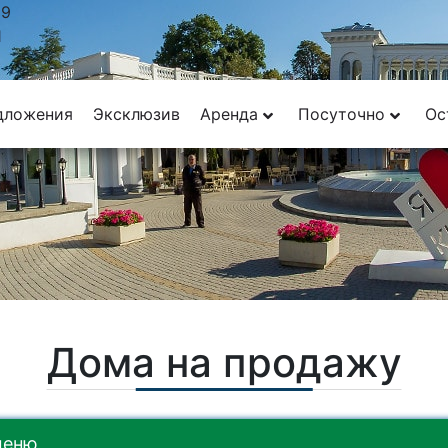
29
1
дложения
Эксклюзив
Аренда
Посуточно
Ос
Дома на продажу
меню