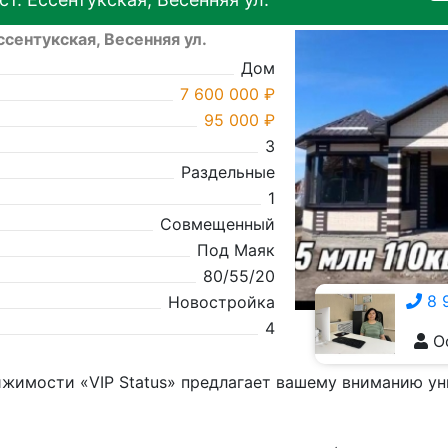
Ессентукская, Весенняя ул.
Дом
7 600 000 ₽
95 000 ₽
3
Раздельные
1
Совмещенный
Под Маяк
80/55/20
8 
Новостройка
4
О
8 928 555-5929
ижимости «VIP Status» предлагает вашему вниманию у