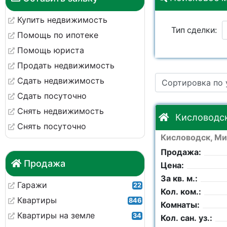
Купить недвижимость
Тип сделки:
Помощь по ипотеке
Помощь юриста
Площадь общая:
Продать недвижимость
Сдать недвижимость
Сортировка по
Кол. комнат:
Сдать посуточно
Снять недвижимость
Комнаты:
Кисловодск
Снять посуточно
Кисловодск, Ми
Тип участка:
Продажа:
Продажа
Цена:
Сотки:
За кв. м.:
Гаражи
22
Кол. ком.:
Квартиры
846
Комнаты:
Квартиры на земле
34
Кол. сан. уз.: