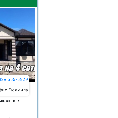
928 555-5929
фис Людмила
никальное