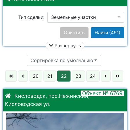
Тип сделки:
Земельные участки
Цена:
Очистить
Найти
(491)
Развернуть
Улица:
Ничего не выбрано
Сортировка по умолчанию
Район:
Ничего не выбрано
20
21
22
23
24
Город:
Ничего не выбрано
Объект № 6769
Кисловодск, пос.Нежинский,
Кисловодская ул.