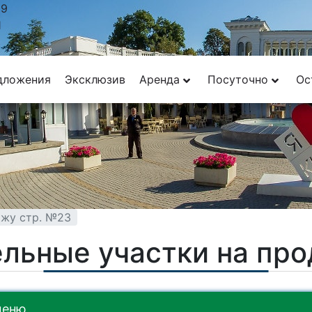
29
1
дложения
Эксклюзив
Аренда
Посуточно
Ос
ажу стр. №23
льные участки на пр
меню