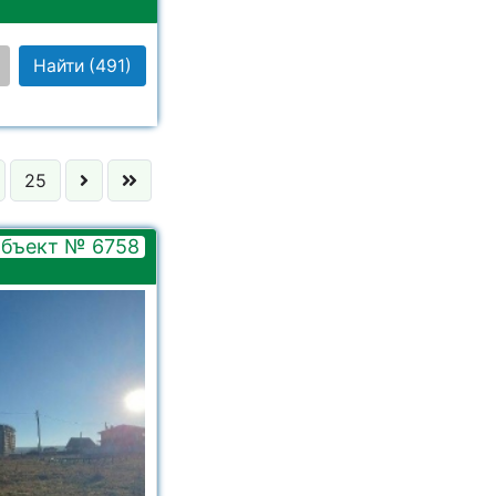
Найти
(491)
 выбрано
25
 выбрано
бъект № 6758