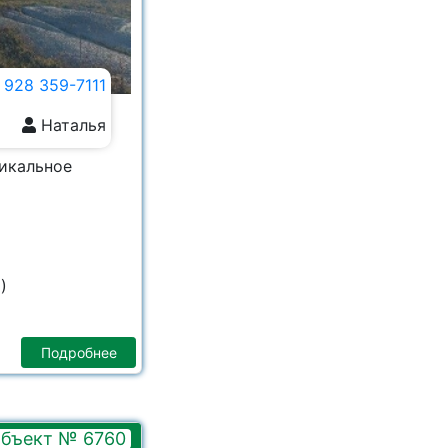
 928 359-7111
Наталья
никальное
)
Подробнее
бъект № 6760