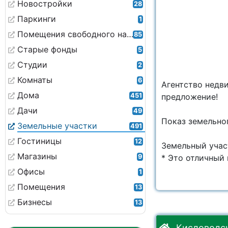
Новостройки
28
Паркинги
1
Помещения свободного назначения
85
Старые фонды
5
Студии
2
Комнаты
6
Агентство недв
Дома
451
предложение!
Дачи
49
Показ земельног
Земельные участки
491
Гостиницы
12
Земельный участ
Магазины
9
* Это отличный в
Офисы
1
Помещения
13
Бизнесы
13
Кисловодск