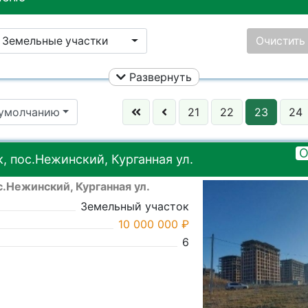
Земельные участки
Очистить
Развернуть
Улица:
Ничего не
 умолчанию
21
22
23
24
Ничего не выбрано
Город:
Ничего не
О
 пос.Нежинский, Курганная ул.
.Нежинский, Курганная ул.
Земельный участок
10 000 000 ₽
6