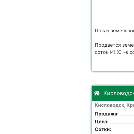
Показ земельног
Продается земел
соток ИЖС -в со
Кисловодск,
Кисловодск, Кра
Продажа:
Цена:
Сотки: