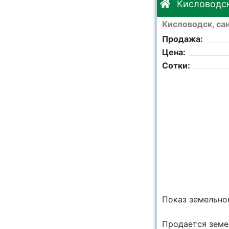
Кисловодск
Кисловодск, са
Продажа:
Цена:
Сотки:
Показ земельног
Продается земел