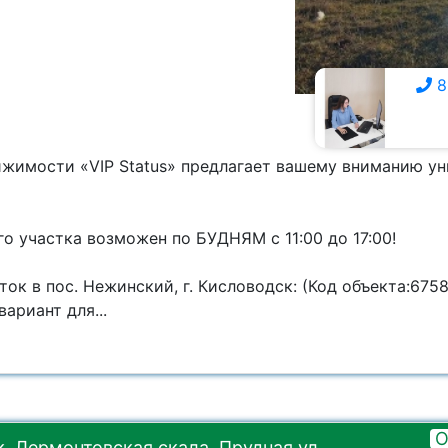
8
8 928 359-7111
ижимости «VIP Status» предлагает вашему вниманию у
о участка возможен по БУДНЯМ с 11:00 до 17:00!
ок в пос. Нежинский, г. Кисловодск: (Код объекта:6758
ариант для...
О
, Лермонтовская скала, Прудная ул.