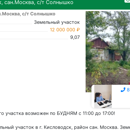
, сан.Москва, с/т Солнышко
н.Москва, с/т Солнышко
Земельный участок
12 000 000 ₽
9,07
8
8 928 359-7111
о участка возможен по БУДНЯМ с 11:00 до 17:00!
ьный участок в г. Кисловодск, район сан. Москва. Зе