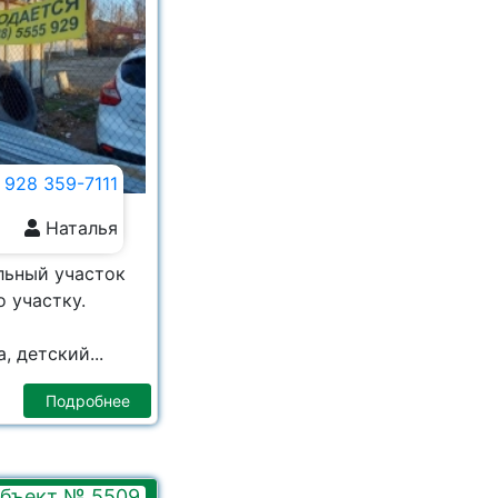
 928 359-7111
Наталья
льный участок
 участку.
 детский...
Подробнее
бъект № 5509