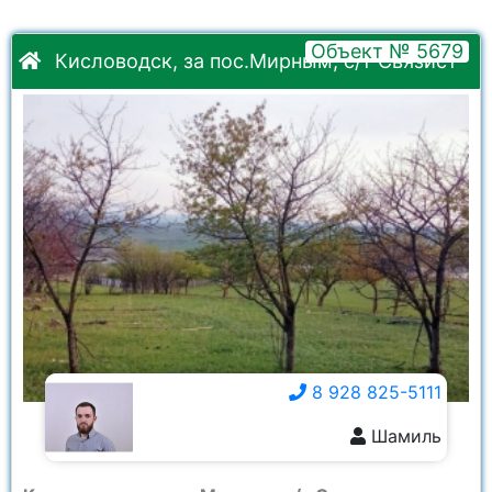
Объект № 5679
Кисловодск, за пос.Мирным, с/т Связист
8 928 825-5111
Шамиль
8 928 825-5111