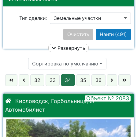
Тип сделки:
Земельные участки
Цена:
Очистить
Найти
(491)
Развернуть
Улица:
Ничего не выбрано
Сортировка по умолчанию
Район:
Ничего не выбрано
32
33
34
35
36
Город:
Ничего не выбрано
Объект № 2083
Кисловодск, Горбольница, с/т
Автомобилист