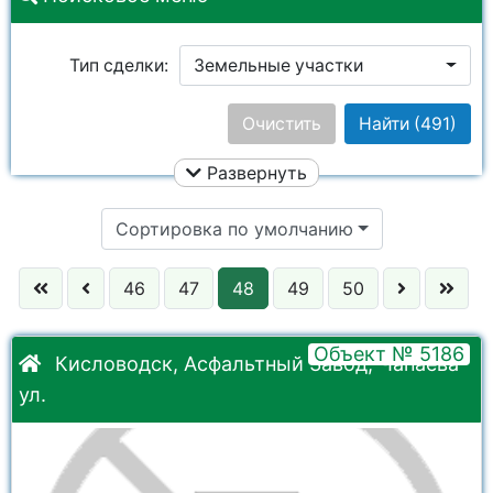
Тип сделки:
Земельные участки
Цена:
Очистить
Найти
(491)
Развернуть
Улица:
Ничего не выбрано
Сортировка по умолчанию
Район:
Ничего не выбрано
46
47
48
49
50
Город:
Ничего не выбрано
Объект № 5186
Кисловодск, Асфальтный Завод, Чапаева
ул.