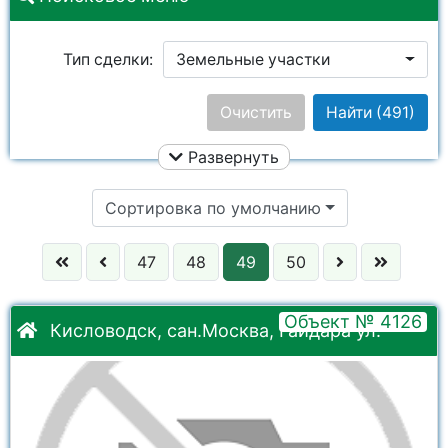
Тип сделки:
Земельные участки
Цена:
Очистить
Найти
(491)
Развернуть
Улица:
Ничего не выбрано
Сортировка по умолчанию
Район:
Ничего не выбрано
47
48
49
50
Город:
Ничего не выбрано
Объект № 4126
Кисловодск, сан.Москва, Гайдара ул.