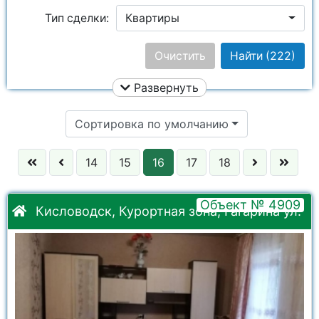
Тип сделки:
Квартиры
Цена:
Очистить
Найти
(222)
Развернуть
Площадь общая:
Сортировка по умолчанию
Улица:
Ничего не выбрано
14
15
16
17
18
Этаж:
Объект № 4909
Район:
Ничего не выбрано
Кисловодск, Курортная зона, Гагарина ул.
Кол. комнат:
Город:
Ничего не выбрано