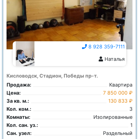
Город:
Ничего не выбрано
Площадь общая:
8 928 359-7111
Наталья
8 928 359-7111
Кисловодск, Стадион, Победы пр-т.
Продажа:
Квартира
Цена:
7 850 000 ₽
За кв. м.:
130 833 ₽
Кол. ком.:
3
Комнаты:
Изолированные
Кол. сан. уз.:
1
Сан. узел:
Раздельный