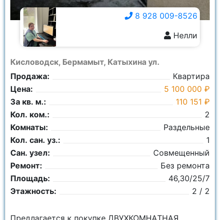
8 928 009-8526
Нелли
8 928 009-8526
Кисловодск, Бермамыт, Катыхина ул.
Продажа:
Квартира
Цена:
5 100 000 ₽
За кв. м.:
110 151 ₽
Кол. ком.:
2
Комнаты:
Раздельные
Кол. сан. уз.:
1
Сан. узел:
Совмещенный
Ремонт:
Без ремонта
Площадь:
46,30/25/7
Этажность:
2 / 2
Прeдлaгаeтcя к покупке ДВУХКОMНAТНАЯ