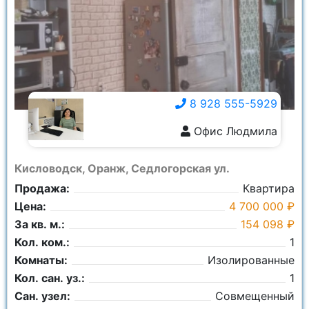
Город:
Ничего не выбрано
Площадь общая:
8 928 555-5929
Офис Людмила
8 928 555-5929
Кисловодск, Оранж, Седлогорская ул.
Продажа:
Квартира
Цена:
4 700 000 ₽
За кв. м.:
154 098 ₽
Кол. ком.:
1
Комнаты:
Изолированные
Кол. сан. уз.:
1
Сан. узел:
Совмещенный