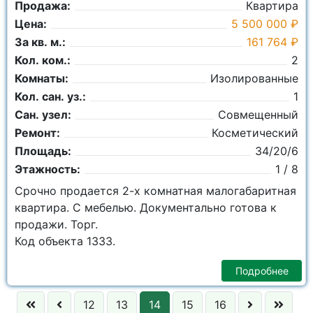
Продажа:
Квартира
Цена:
5 500 000 ₽
За кв. м.:
161 764 ₽
Кол. ком.:
2
Комнаты:
Изолированные
Кол. сан. уз.:
1
Сан. узел:
Совмещенный
Ремонт:
Косметический
Площадь:
34/20/6
Этажность:
1 / 8
Срочно продается 2-х комнатная малогабаритная
квартира. С мебелью. Документально готова к
продажи. Торг.
Код объекта 1333.
Подробнее
12
13
14
15
16