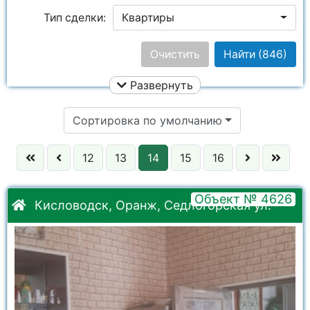
Тип сделки:
Квартиры
Ремонт:
Ничего не выбрано
Очистить
Найти
(846)
Развернуть
Цена:
Сортировка по умолчанию
Этаж:
12
13
14
15
16
Улица:
Ничего не выбрано
Объект № 4626
Кол. комнат:
Кисловодск, Оранж, Седлогорская ул.
Район:
Ничего не выбрано
Комнаты:
Ничего не выбрано