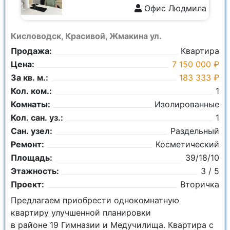
Офис Людмила
8 928 555-5929
Кисловодск, Красивой, Жмакина ул.
Продажа:
Квартира
Цена:
7 150 000 ₽
За кв. м.:
183 333 ₽
Кол. ком.:
1
Комнаты:
Изолированные
Кол. сан. уз.:
1
Сан. узел:
Раздельный
Ремонт:
Косметический
Площадь:
39/18/10
Этажность:
3 / 5
Проект:
Вторичка
Предлагаем приобрести однокомнатную
квартиру улучшенной планировки
в районе 19 Гимназии и Медучилища. Квартира с