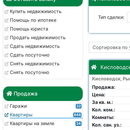
Купить недвижимость
Тип сделки:
Помощь по ипотеке
Помощь юриста
Ремонт:
Продать недвижимость
Сдать недвижимость
Сортировка по
Этаж:
Сдать посуточно
Снять недвижимость
Кол. комнат:
Кисловодск,
Снять посуточно
Кисловодск, Рын
Комнаты:
Продажа:
Продажа
Цена:
Площадь общая:
За кв. м.:
Гаражи
22
Кол. ком.:
Квартиры
846
Комнаты:
Квартиры на земле
34
Кол. сан. уз.: