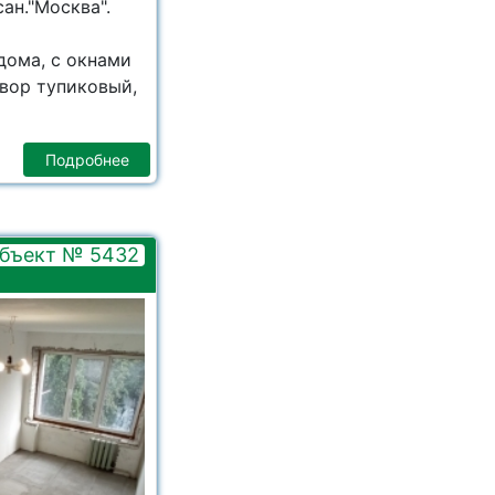
ан."Москва".
дoмa, c oкнaми
вoр тупиковый,
Подробнее
бъект № 5432