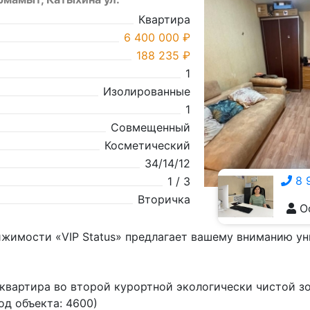
Квартира
6 400 000 ₽
188 235 ₽
1
Изолированные
1
Совмещенный
Косметический
34/14/12
8 
1 / 3
Вторичка
О
8 928 555-5929
ижимости «VIP Status» предлагает вашему вниманию у
квартира во второй курортной экологически чистой з
од объекта: 4600)