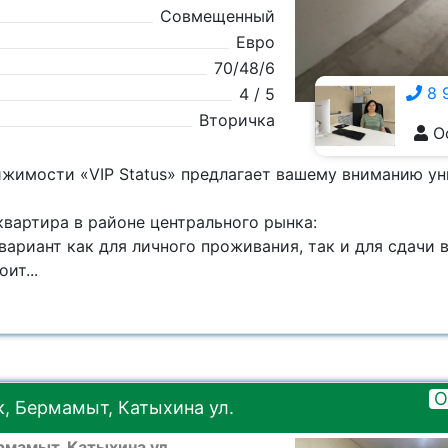
Совмещенный
Евро
70/48/6
8 
4 / 5
Вторичка
О
8 928 555-5929
ижимости «VIP Status» предлагает вашему вниманию у
квартира в районе центрального рынка:
вариант как для личного проживания, так и для сдачи в
ит...
О
, Бермамыт, Катыхина ул.
рмамыт, Катыхина ул.