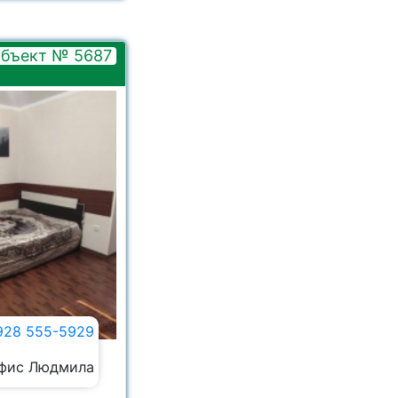
бъект № 5687
928 555-5929
фис Людмила