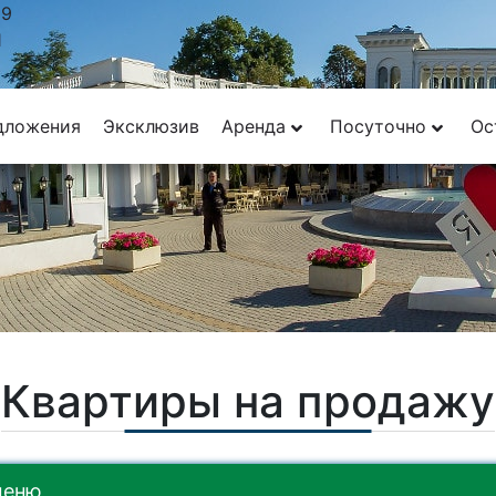
29
1
дложения
Эксклюзив
Аренда
Посуточно
Ос
Квартиры на продажу
меню