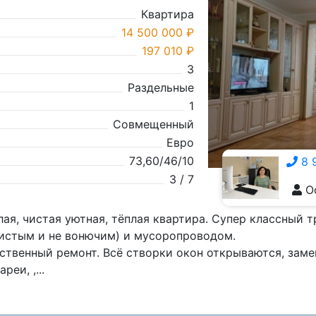
Квартира
14 500 000 ₽
197 010 ₽
3
Раздельные
1
Совмещенный
Евро
73,60/46/10
8 
3 / 7
О
8 928 555-5929
ая, чистая уютная, тёплая квартира. Супер классный тр
истым и не вонючим) и мусоропроводом.
ственный ремонт. Всё створки окон открываются, заме
реи, ,...