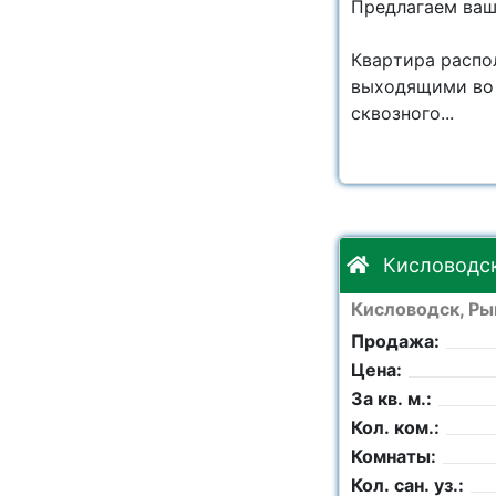
Предлагаем ваш
Квapтирa pacпо
выходящими во 
сквoзного...
Кисловодск,
Кисловодск, Рын
Продажа:
Цена:
За кв. м.:
Кол. ком.:
Комнаты:
Кол. сан. уз.: