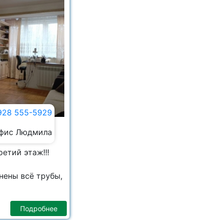
928 555-5929
фис Людмила
етий этаж!!!
нены всё трубы,
Подробнее