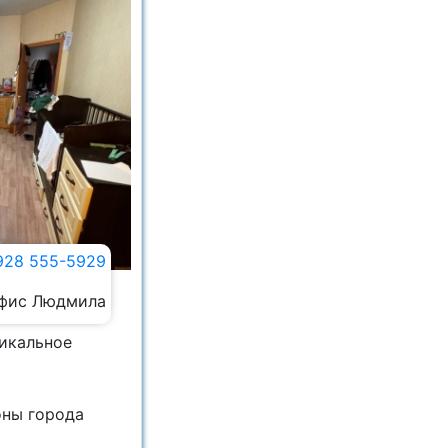
928 555-5929
фис Людмила
никальное
оны города