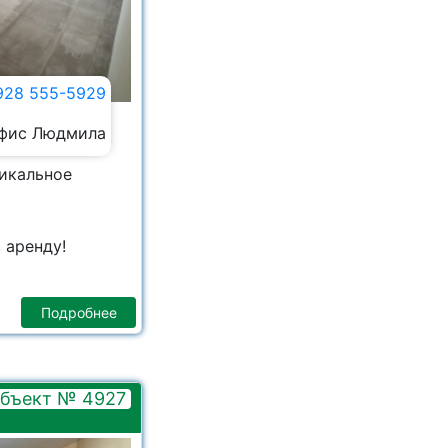
928 555-5929
фис Людмила
никальное
 аренду!
Подробнее
бъект № 4927