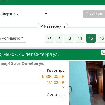
Квартиры
Очистить
Развернуть
Ничего не выбрано
Цена:
 умолчанию
13
14
15
16
Улица:
Ничего не
Район:
Ничего не
О
 Рынок, 40 лет Октября ул.
ок, 40 лет Октября ул.
Ничего не выбрано
Город:
Ничего не
Квартира
6 300 000 ₽
181 034 ₽
2
Смежные
1