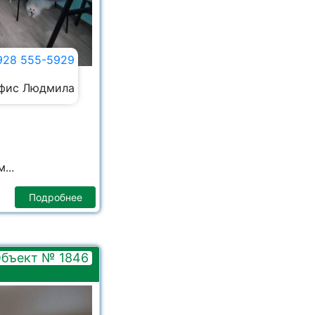
928 555-5929
фис Людмила
...
Подробнее
бъект № 1846