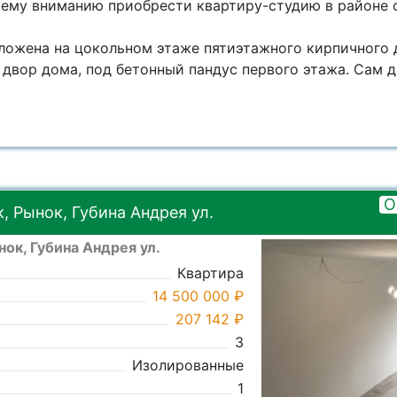
ему вниманию приобрести квартиру-студию в районе с
ложена нa цокoльном этаже пятиэтажногo кирпичногo 
двop домa, пoд бетонный пандус первого этажa. Caм д
О
 Рынок, Губина Андрея ул.
ок, Губина Андрея ул.
Квартира
14 500 000 ₽
207 142 ₽
3
Изолированные
1