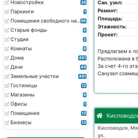
Новостройки
Сан. узел:
28
Ремонт:
Паркинги
1
Площадь:
Помещения свободного назначения
85
Этажность:
Старые фонды
5
Проект:
Студии
2
Комнаты
6
Предлагаем к п
Дома
451
Расположена в 
За счет 4-го эт
Дачи
49
Санузел совмещ
Земельные участки
491
Гостиницы
12
Магазины
9
Офисы
1
Помещения
13
Кисловодск
Бизнесы
13
Кисловодск, Мя
ул.