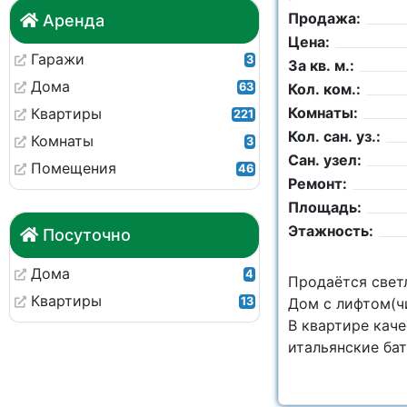
Продажа:
Аренда
Цена:
Гаражи
3
За кв. м.:
Дома
63
Кол. ком.:
Комнаты:
Квартиры
221
Кол. сан. уз.:
Комнаты
3
Сан. узел:
Помещения
46
Ремонт:
Площадь:
Этажность:
Посуточно
Дома
4
Продаётся светл
Квартиры
13
Дом с лифтом(ч
В квартире каче
итальянские бата