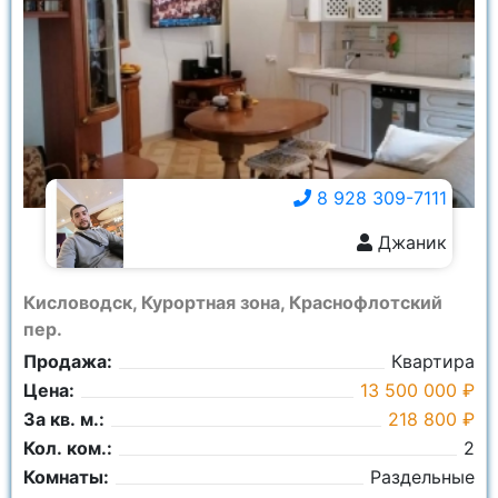
Город:
Ничего не выбрано
Площадь общая:
8 928 309-7111
Джаник
8 928 309-7111
Кисловодск, Курортная зона, Краснофлотский
пер.
Продажа:
Квартира
Цена:
13 500 000 ₽
За кв. м.:
218 800 ₽
Кол. ком.:
2
Комнаты:
Раздельные