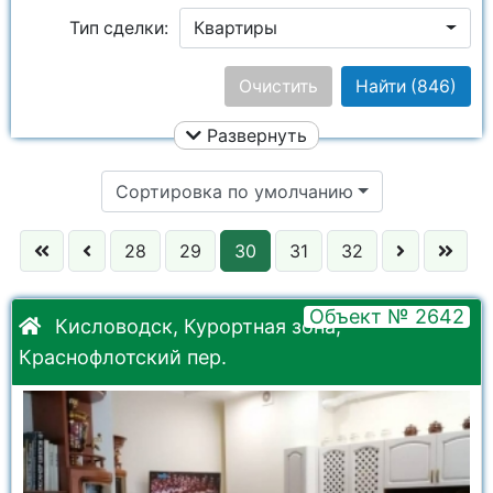
Тип сделки:
Квартиры
Ремонт:
Ничего не выбрано
Очистить
Найти
(846)
Развернуть
Цена:
Сортировка по умолчанию
Этаж:
28
29
30
31
32
Улица:
Ничего не выбрано
Объект № 2642
Кол. комнат:
Кисловодск, Курортная зона,
Краснофлотский пер.
Район:
Ничего не выбрано
Комнаты:
Ничего не выбрано