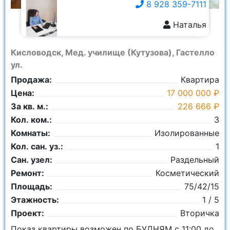
8 928 359-7111
Наталья
8 928 359-7111
Кисловодск, Мед. училище (Кутузова), Гастелло
ул.
Продажа:
Квартира
Цена:
17 000 000 ₽
За кв. м.:
226 666 ₽
Кол. ком.:
3
Комнаты:
Изолированные
Кол. сан. уз.:
1
Сан. узел:
Раздельный
Ремонт:
Косметический
Площадь:
75/42/15
Этажность:
1 / 5
Проект:
Вторичка
Показ квартиры возможен по БУДНЯМ с 11:00 до