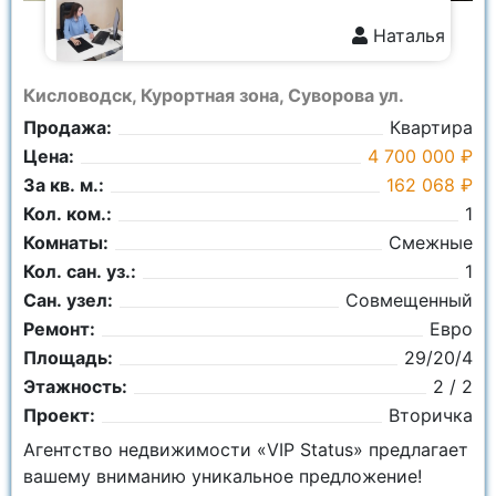
Наталья
8 928 359-7111
Кисловодск, Курортная зона, Суворова ул.
Продажа:
Квартира
Цена:
4 700 000 ₽
За кв. м.:
162 068 ₽
Кол. ком.:
1
Комнаты:
Смежные
Кол. сан. уз.:
1
Сан. узел:
Совмещенный
Ремонт:
Евро
Площадь:
29/20/4
Этажность:
2 / 2
Проект:
Вторичка
Агентство недвижимости «VIP Status» предлагает
вашему вниманию уникальное предложение!