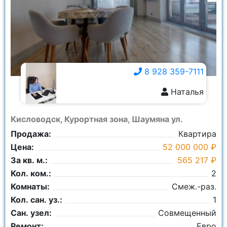
8 928 359-7111
Наталья
8 928 359-7111
Кисловодск, Курортная зона, Шаумяна ул.
Продажа:
Квартира
Цена:
52 000 000 ₽
За кв. м.:
565 217 ₽
Кол. ком.:
2
Комнаты:
Смеж.-раз.
Кол. сан. уз.:
1
Сан. узел:
Совмещенный
Ремонт:
Евро