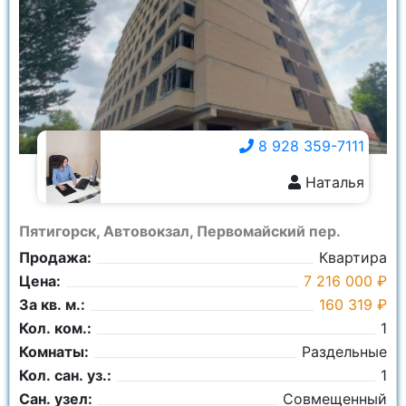
8 928 359-7111
Наталья
8 928 359-7111
Пятигорск, Автовокзал, Первомайский пер.
Продажа:
Квартира
Цена:
7 216 000 ₽
За кв. м.:
160 319 ₽
Кол. ком.:
1
Комнаты:
Раздельные
Кол. сан. уз.:
1
Сан. узел:
Совмещенный