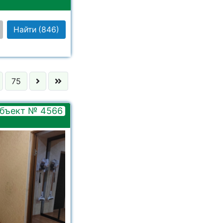
Найти
(846)
75
 выбрано
 выбрано
бъект № 4566
 выбрано