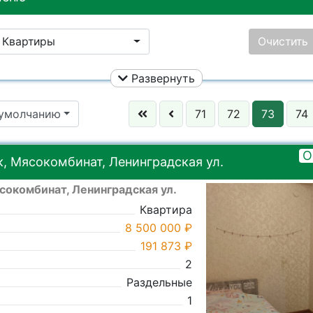
Квартиры
Очистить
Развернуть
Ничего не выбрано
Цена:
 умолчанию
71
72
73
74
Улица:
Ничего не
Район:
Ничего не
О
, Мясокомбинат, Ленинградская ул.
сокомбинат, Ленинградская ул.
Ничего не выбрано
Город:
Ничего не
Квартира
8 500 000 ₽
191 873 ₽
2
Раздельные
1