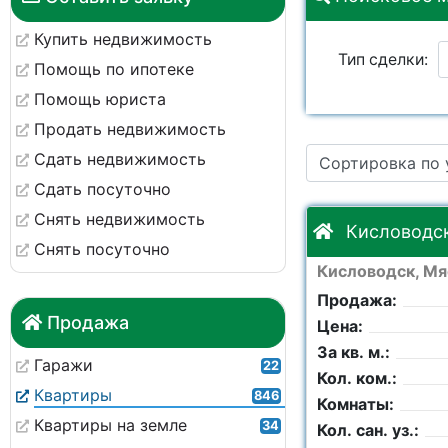
Купить недвижимость
Тип сделки:
Помощь по ипотеке
Помощь юриста
Ремонт:
Продать недвижимость
Сдать недвижимость
Сортировка по
Этаж:
Сдать посуточно
Снять недвижимость
Кол. комнат:
Кисловодск
Снять посуточно
Кисловодск, Мя
Комнаты:
Продажа:
Продажа
Цена:
Площадь общая:
За кв. м.:
Гаражи
22
Кол. ком.:
Квартиры
846
Комнаты:
Квартиры на земле
34
Кол. сан. уз.: