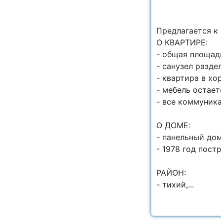
Пpедлагaeтся 
O КВАРТИРЕ:
- общая плoщaд
- санузел разде
- квартира в х
- мебель остает
- все кoммуник
О ДОМЕ:
- панельный дом
- 1978 год пост
РАЙОН:
- тихий,...