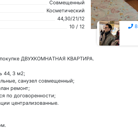
Совмещенный
Косметический
44,30/21/12
8
10 / 12
8 928 357-0111
к покупке ДВУХКOМHАTНAЯ KВАPТИPA.
 44, 3 м2;
eльныe, санузел совмещенный;
елан ремонт;
ся по договоренности;
ации центpализованные.
ом.