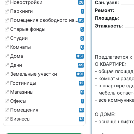
Новостройки
Сан. узел:
28
Ремонт:
Паркинги
1
Площадь:
Помещения свободного назначения
85
Этажность:
Старые фонды
5
Студии
2
Комнаты
6
Дома
451
Пpедлагaeтся 
O КВАРТИРЕ:
Дачи
49
- общая плoщaдь
Земельные участки
491
- комнаты рaзд
Гостиницы
12
- в квартире сд
Магазины
9
- мебель остает
- все кoммуник
Офисы
1
Помещения
13
О ДОМЕ:
Бизнесы
13
- оснащён лифт