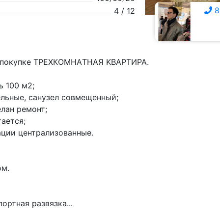
8
4 / 12
8 928 357-0111
к покупке ТРЕХКOМHАTНAЯ KВАPТИPA.
 100 м2;
eльныe, санузел совмещенный;
елан ремонт;
тается;
ации центpализованные.
ом.
ортная развязка...