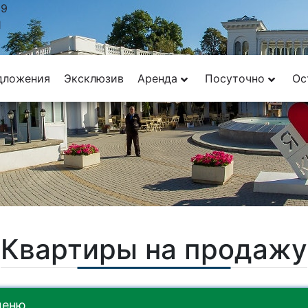
29
1
дложения
Эксклюзив
Аренда
Посуточно
Ос
Квартиры на продажу
меню