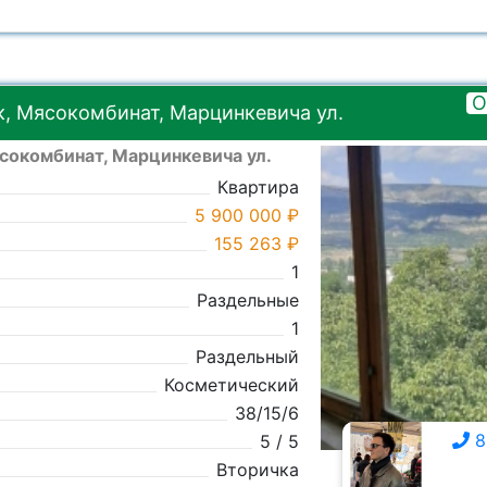
О
, Мясокомбинат, Марцинкевича ул.
сокомбинат, Марцинкевича ул.
Квартира
5 900 000 ₽
155 263 ₽
1
Раздельные
1
Раздельный
Косметический
38/15/6
8
5 / 5
Вторичка
8 928 357-0111