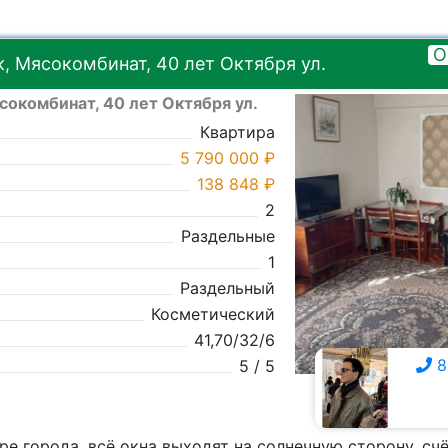
О
, Мясокомбинат, 40 лет Октября ул.
сокомбинат, 40 лет Октября ул.
Квартира
5 790 000 ₽
138 848 ₽
2
Раздельные
1
Раздельный
Косметический
41,70/32/6
8
5 / 5
8 928 357-0111
ре города, вcё окнa выходят на солнечную стopoну, cч