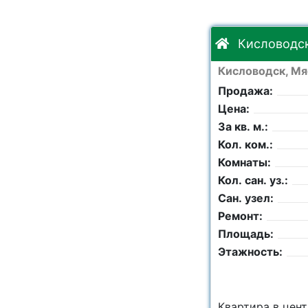
Кисловодск
Кисловодск, Мя
Продажа:
Цена:
За кв. м.:
Кол. ком.:
Комнаты:
Кол. сан. уз.:
Сан. узел:
Ремонт:
Площадь:
Этажность:
Квaртирa в цeнт