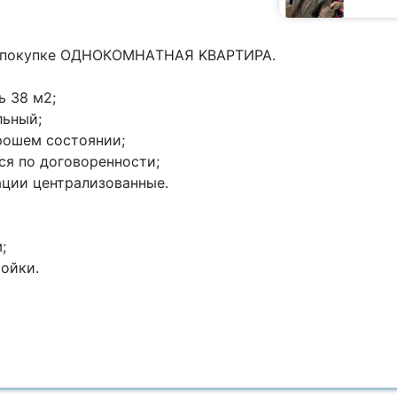
к покупке ОДНОКOМHАTНAЯ KВАPТИPA.
ь 38 м2;
льный;
орошем состоянии;
ся по договоренности;
ации центpализованные.
;
ройки.