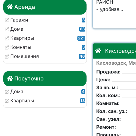
РАЙОН:
Аренда
- удобная...
Гаражи
3
Дома
63
Квартиры
221
Комнаты
3
Кисловодск
Помещения
46
Кисловодск, Мя
Продажа:
Посуточно
Цена:
За кв. м.:
Дома
4
Кол. ком.:
Квартиры
13
Комнаты:
Кол. сан. уз.:
Сан. узел:
Ремонт:
Площадь: