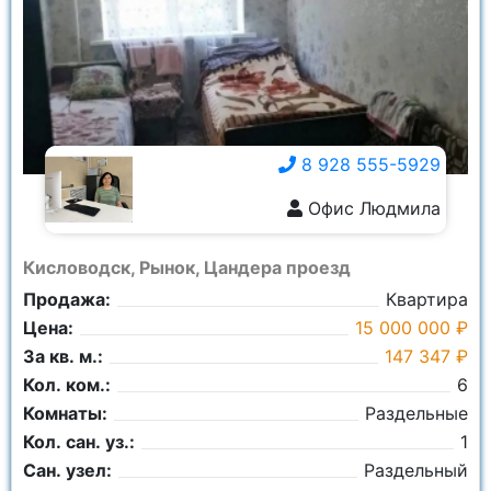
Город:
Ничего не выбрано
Площадь общая:
8 928 555-5929
Офис Людмила
8 928 555-5929
Кисловодск, Рынок, Цандера проезд
Продажа:
Квартира
Цена:
15 000 000 ₽
За кв. м.:
147 347 ₽
Кол. ком.:
6
Комнаты:
Раздельные
Кол. сан. уз.:
1
Сан. узел:
Раздельный