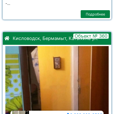
-...
Подробнее
Объект № 360
Кисловодск, Бермамыт, Катыхина ул.