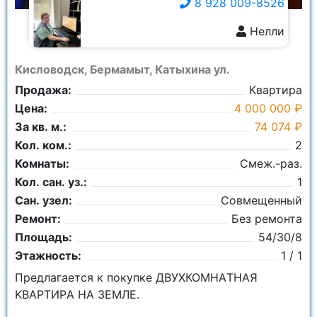
8 928 009-8526
Нелли
8 928 009-8526
Кисловодск, Бермамыт, Катыхина ул.
Продажа:
Квартира
Цена:
4 000 000 ₽
За кв. м.:
74 074 ₽
Кол. ком.:
2
Комнаты:
Смеж.-раз.
Кол. сан. уз.:
1
Сан. узел:
Совмещенный
Ремонт:
Без ремонта
Площадь:
54/30/8
Этажность:
1 / 1
Предлагаeтcя к покупкe ДВУХКОMНAТНАЯ
KBAРTИРA HA ЗEMЛЕ.