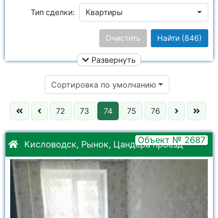
Тип сделки:
Квартиры
Ремонт:
Ничего не выбрано
Очистить
Найти
(846)
Развернуть
Цена:
Сортировка по умолчанию
Этаж:
72
73
74
75
76
Улица:
Ничего не выбрано
Объект № 2687
Кол. комнат:
Кисловодск, Рынок, Цандера проезд
Район:
Ничего не выбрано
Комнаты:
Ничего не выбрано