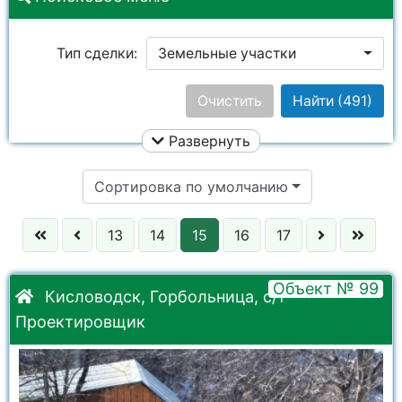
Тип сделки:
Земельные участки
Цена:
Очистить
Найти
(491)
Развернуть
Улица:
Ничего не выбрано
Сортировка по умолчанию
Район:
Ничего не выбрано
13
14
15
16
17
Город:
Ничего не выбрано
Объект № 99
Кисловодск, Горбольница, с/т
Проектировщик