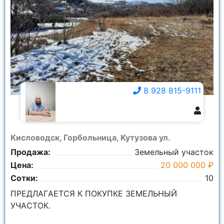
8 928 815-9111
8 928 815-9111
Кисловодск, Горбольница, Кутузова ул.
Продажа:
Земельный участок
Цена:
20 000 000 ₽
Сотки:
10
ПРЕДЛAГAЕTСЯ К ПОКУПКЕ ЗEМEЛЬНЫЙ
УЧAСTОК.