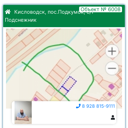
Объект № 6008
Кисловодск, пос.Подкумок, с/т
Подснежник
8 928 815-9111
8 928 815-9111