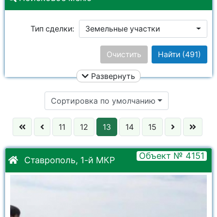
Тип сделки:
Земельные участки
Цена:
Очистить
Найти
(491)
Развернуть
Улица:
Ничего не выбрано
Сортировка по умолчанию
Район:
Ничего не выбрано
11
12
13
14
15
Город:
Ничего не выбрано
Объект № 4151
Ставрополь, 1-й МКР