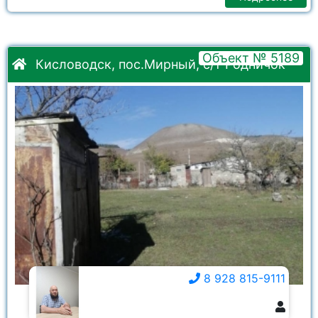
Объект № 5189
Кисловодск, пос.Мирный, с/т Родничок
8 928 815-9111
8 928 815-9111